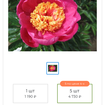
5 по цене 4-х
1 шт
5 шт
1 190 ₽
4 730 ₽