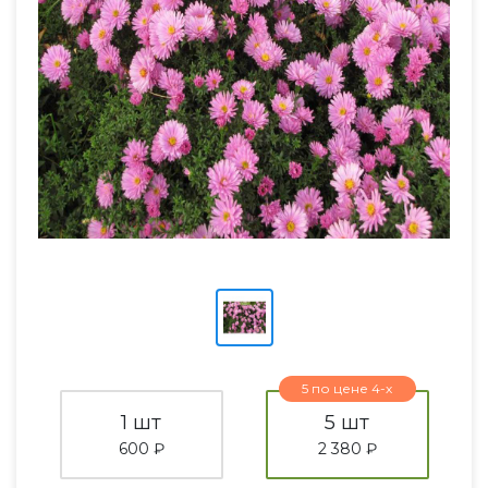
5 по цене 4-х
1 шт
5 шт
600 ₽
2 380 ₽