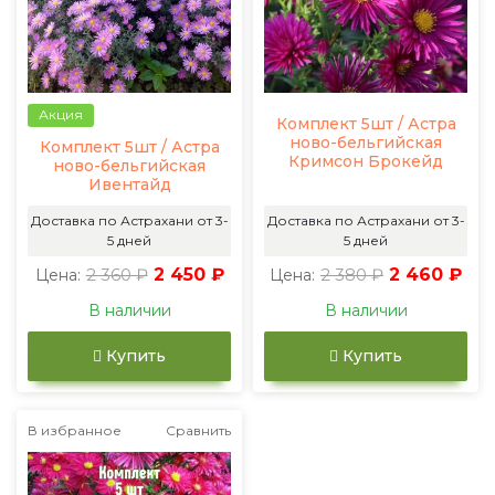
Акция
Комплект 5шт / Астра
ново-бельгийская
Комплект 5шт / Астра
Кримсон Брокейд
ново-бельгийская
Ивентайд
Доставка по Астрахани от 3-
Доставка по Астрахани от 3-
5 дней
5 дней
2 360 ₽
2 450 ₽
2 380 ₽
2 460 ₽
Цена:
Цена:
В наличии
В наличии
Купить
Купить
В избранное
Сравнить