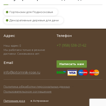
Гортензии для Подмосковья
Декоративные деревья для дачи
Адрес
Телефон
+7 (958) 538-21-62
Наш адрес
Мы работаем только в режиме
доставки. Самовывоза нет.
Email
Написать нам
info@pitomnik-rose.ru
·
Политика обработки персональных данных
Пользовательское соглашение
Питомник роз
в Астрахани