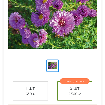
5 по цене 4-х
1 шт
5 шт
630 ₽
2 500 ₽