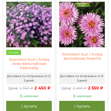
Акция
Комплект 5шт / Астра
альпийская Розетта
Комплект 5шт / Астра
ново-бельгийская
Ивентайд
Доставка по Астрахани от 3-
Доставка по Астрахани от 3-
5 дней
5 дней
2 360 ₽
2 450 ₽
2 460 ₽
2 550 ₽
Цена:
Цена:
В наличии
В наличии
Купить
Купить