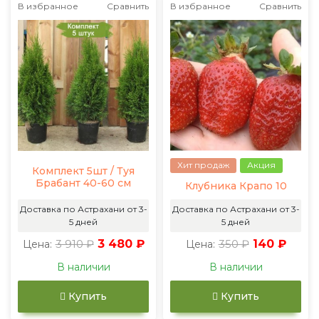
В избранное
Сравнить
В избранное
Сравнить
Хит продаж
Акция
Комплект 5шт / Туя
Брабант 40-60 см
Клубника Крапо 10
Доставка по Астрахани от 3-
Доставка по Астрахани от 3-
5 дней
5 дней
3 910 ₽
3 480 ₽
350 ₽
140 ₽
Цена:
Цена:
В наличии
В наличии
Купить
Купить