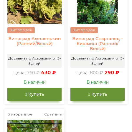
Хит продаж
Хит продаж
Виноград Алешенькин
Виноград Спартанец -
(Ранний/Белый)
Кишмиш (Ранний/
Белый)
Доставка по Астрахани от 3-
Доставка по Астрахани от 3-
5 дней
5 дней
760 ₽
430 ₽
800 ₽
290 ₽
Цена:
Цена:
В наличии
В наличии
Купить
Купить
В избранное
Сравнить