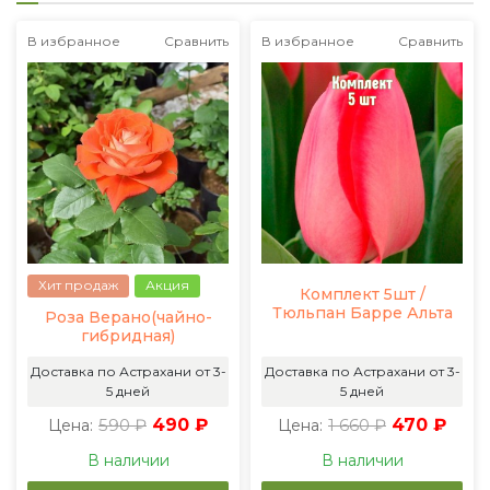
В избранное
Сравнить
В избранное
Сравнить
Хит продаж
Акция
Комплект 5шт /
Тюльпан Барре Альта
Роза Верано(чайно-
гибридная)
Доставка по Астрахани от 3-
Доставка по Астрахани от 3-
5 дней
5 дней
590 ₽
490 ₽
1 660 ₽
470 ₽
Цена:
Цена:
В наличии
В наличии