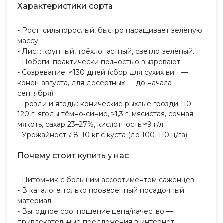
Характеристики сорта
- Рост: сильнорослый, быстро наращивает зелёную
массу.
- Лист: крупный, трёхлопастный, светло‑зелёный.
- Побеги: практически полностью вызревают.
- Созревание: ≈130 дней (сбор для сухих вин —
конец августа, для десертных — до начала
сентября).
- Грозди и ягоды: конические рыхлые грозди 110–
120 г; ягоды тёмно‑синие, ≈1,3 г, мясистая, сочная
мякоть, сахар 23–27%, кислотность ≈9 г/л.
- Урожайность: 8–10 кг с куста (до 100–110 ц/га).
Почему стоит купить у нас
- Питомник с большим ассортиментом саженцев.
- В каталоге только проверенный посадочный
материал.
- Выгодное соотношение цена/качество —
привлекательные предложения в интернет-