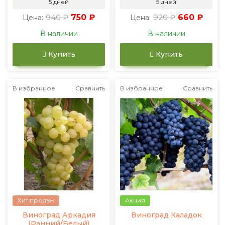
5 дней
5 дней
940 ₽
750 ₽
920 ₽
660 ₽
Цена:
Цена:
В наличии
В наличии
Купить
Купить
В избранное
Сравнить
В избранное
Сравнить
Хит продаж
Акция
Виноград Аркадия
Виноград Каладок
(Ранний/Белый)