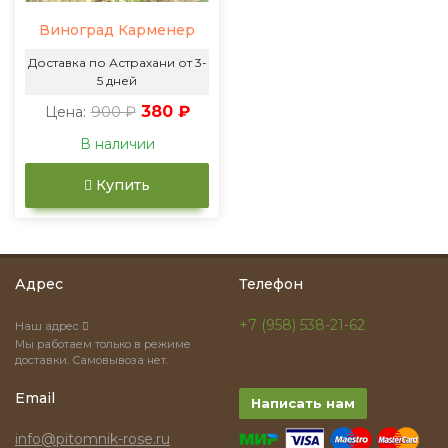
Виноград Карменер
Доставка по Астрахани от 3-
5 дней
900 ₽
380 ₽
Цена:
В наличии
Купить
Адрес
Телефон
+7 (958) 538-21-62
Наш адрес
Мы работаем только в режиме
доставки. Самовывоза нет.
Email
Написать нам
info@pitomnik-rose.ru