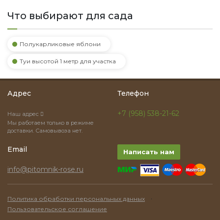
Что выбирают для сада
Полукарликовые яблони
Туи высотой 1 метр для участка
Адрес
Телефон
+7 (958) 538-21-62
Наш адрес
Мы работаем только в режиме
доставки. Самовывоза нет.
Email
Написать нам
info@pitomnik-rose.ru
·
Политика обработки персональных данных
Пользовательское соглашение