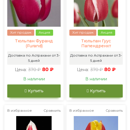
Хит продаж
Акция
Хит продаж
Акция
Тюльпан Фуранд
Тюльпан Гуус
(Furand)
Папендренхт
Доставка по Астрахани от 3-
Доставка по Астрахани от 3-
5 дней
5 дней
370 ₽
80 ₽
370 ₽
80 ₽
Цена:
Цена:
В наличии
В наличии
Купить
Купить
В избранное
Сравнить
В избранное
Сравнить