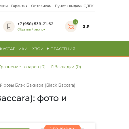
кции
Гарантия
Оптовикам
Пункты выдачи СДЕК
0
+7 (958) 538-21-62
0 ₽
Обратный звонок
 КУСТАРНИКИ
ХВОЙНЫЕ РАСТЕНИЯ
равнение товаров (0)
Закладки (0)
розы Блэк Баккара (Black Baccara)
ccara): фото и
5 по цене 4-х