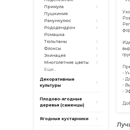
Примула
Ухо
Пушкиния
Роз
Ранункулюс
Рег
Рододендрон
фор
Ромашка
Тюльпаны
Иде
Флоксы
выр
гру
Эхинацея
Многолетние цветы
Пре
Еще...
- У
- Д
Декоративные
- В
культуры
- Э
Плодово-ягодные
Доб
деревья (саженцы)
Ягодные кустарники
Луч