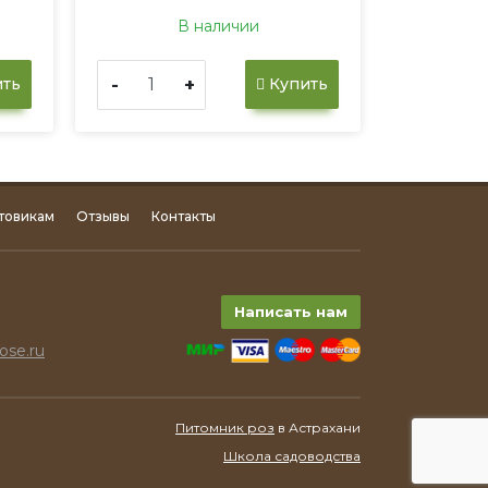
В наличии
-
+
ть
Купить
товикам
Отзывы
Контакты
Написать нам
ose.ru
Питомник роз
в Астрахани
Школа садоводства