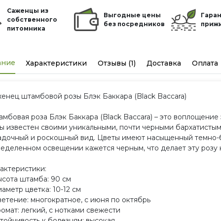
Саженцы из
Выгодные цены
Гаран
собственного
без посредников
приж
питомника
ание
Характеристики
Отзывы (1)
Доставка
Оплата
енец штамбовой розы Блэк Баккара (Black Baccara)
мбовая роза Блэк Баккара (Black Baccara) – это воплощение 
ы известен своими уникальными, почти черными бархатистым
адочный и роскошный вид. Цветы имеют насыщенный темно-
еделенном освещении кажется черным, что делает эту розу
актеристики:
ысота штамба: 90 см
иаметр цветка: 10-12 см
ветение: многократное, с июня по октябрь
ромат: легкий, с нотками свежести
стойчивость к болезням: высокая