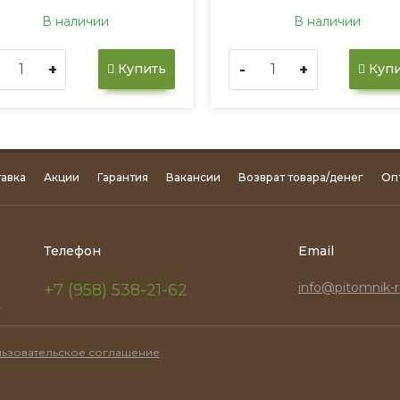
В наличии
В наличии
+
-
+
Купить
Купи
авка
Акции
Гарантия
Вакансии
Возврат товара/денег
Оп
Телефон
Email
info@pitomnik-r
+7 (958) 538-21-62
.
ьзовательское соглашение