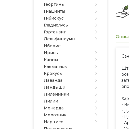
Георгины
Гиацинты
Гибискус
Гладиолусы
Гортензии
Опис
Дельфиниумы
Иберис
Ирисы
Саж
Канны
Клематисы
Шта
Крокусы
роз
Лаванда
заг
опр
Ландыши
Лилейники
Хар
Лилии
- В
Монарда
- Д
Морозник
- Ц
Нарцисс
- А
Подснежник
- У