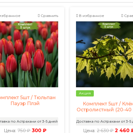
избранное
Сравнить
В избранное
Срав
Акция
омплект 5шт / Тюльпан
Пауэр Плэй
Комплект 5шт / Клё
Остролистный (20-40 
тавка по Астрахани от 3-5 дней
Доставка по Астрахани от 3-5
750 ₽
300 ₽
2 630 ₽
2 460 
Цена:
Цена: