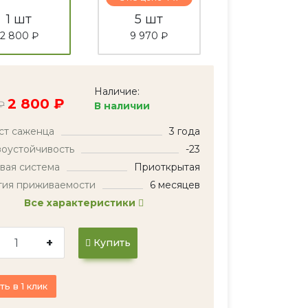
1 шт
5 шт
2 800 ₽
9 970 ₽
Наличие:
2 800 ₽
₽
В наличии
ст саженца
3 года
оустойчивость
-23
вая система
Приоткрытая
тия приживаемости
6 месяцев
Все характеристики
+
Купить
ть в 1 клик