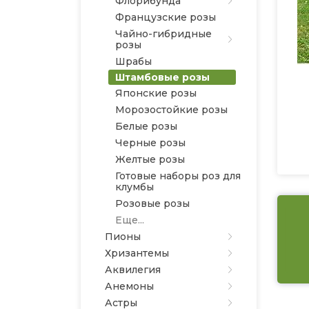
Флорибунда
Французские розы
Чайно-гибридные
розы
Шрабы
Штамбовые розы
Японские розы
Морозостойкие розы
Белые розы
Черные розы
Желтые розы
Готовые наборы роз для
клумбы
Розовые розы
Еще...
Пионы
Хризантемы
Аквилегия
Анемоны
Астры