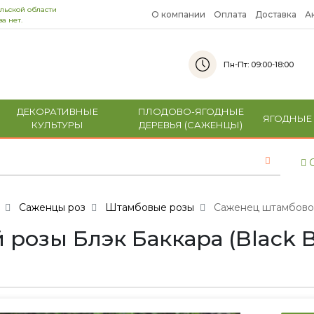
льской области
О компании
Оплата
Доставка
А
а нет.
Пн-Пт: 09:00-18:00
ДЕКОРАТИВНЫЕ
ПЛОДОВО-ЯГОДНЫЕ
ЯГОДНЫЕ
КУЛЬТУРЫ
ДЕРЕВЬЯ (САЖЕНЦЫ)
С
Саженцы роз
Штамбовые розы
Саженец штамбовой 
озы Блэк Баккара (Black Ba