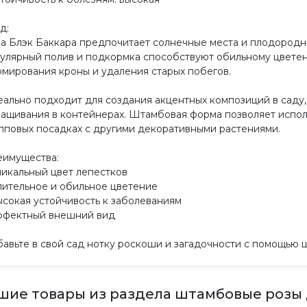
д:
а Блэк Баккара предпочитает солнечные места и плодородн
улярный полив и подкормка способствуют обильному цвете
мирования кроны и удаления старых побегов.
ально подходит для создания акцентных композиций в саду
ащивания в контейнерах. Штамбовая форма позволяет использ
пповых посадках с другими декоративными растениями.
имущества:
никальный цвет лепестков
лительное и обильное цветение
ысокая устойчивость к заболеваниям
ффектный внешний вид
авьте в свой сад нотку роскоши и загадочности с помощью 
шие товары из раздела штамбовые розы