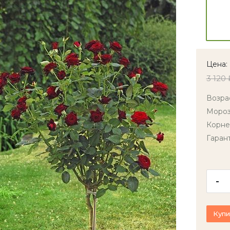
Цена:
3 120 
Возра
Мороз
Корне
Гаран
-
Купи