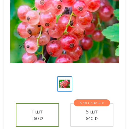
5 по цене 4-х
1 шт
5 шт
160 ₽
640 ₽