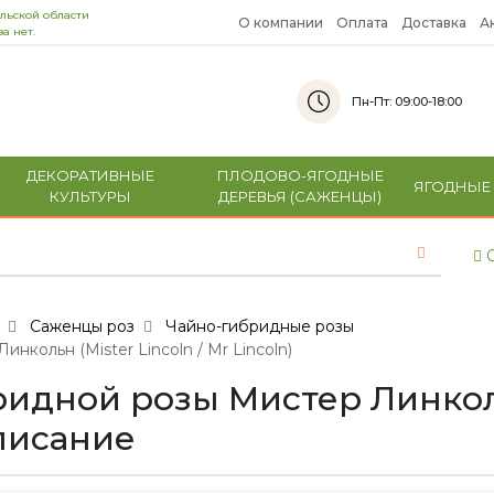
льской области
О компании
Оплата
Доставка
А
а нет.
Пн-Пт: 09:00-18:00
ДЕКОРАТИВНЫЕ
ПЛОДОВО-ЯГОДНЫЕ
ЯГОДНЫЕ
КУЛЬТУРЫ
ДЕРЕВЬЯ (САЖЕНЦЫ)
С
Саженцы роз
Чайно-гибридные розы
кольн (Mister Lincoln / Mr Lincoln)
дной розы Мистер Линкольн
описание