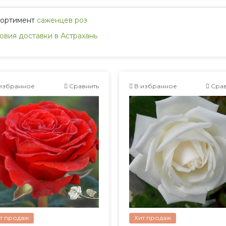
сортимент
саженцев роз
овия доставки в Астрахань
избранное
Сравнить
В избранное
Срав
т продаж
Хит продаж