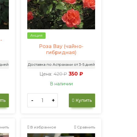
Акция
-
Роза Вау (чайно-
гибридная)
 дней
Доставка по Астрахани от 3-5 дней
420 ₽
350 ₽
Цена:
В наличии
-
+
ть
Купить
нить
В избранное
Сравнить