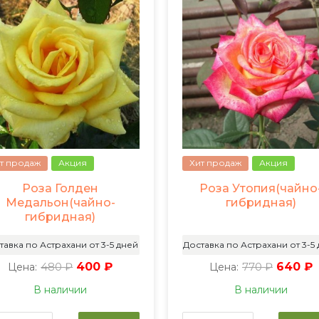
т продаж
Акция
Хит продаж
Акция
Роза Голден
Роза Утопия(чайно
Медальон(чайно-
гибридная)
гибридная)
тавка по Астрахани от 3-5 дней
Доставка по Астрахани от 3-5
480 ₽
400 ₽
770 ₽
640 ₽
Цена:
Цена:
В наличии
В наличии