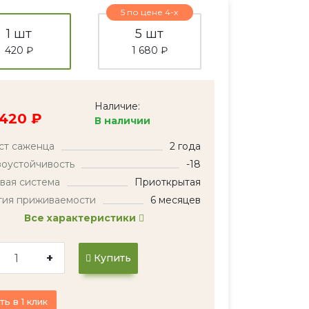
5 по цене 4-х
1 шт
5 шт
420 ₽
1 680 ₽
Наличие:
420 ₽
В наличии
ст саженца
2 года
оустойчивость
-18
вая система
Приоткрытая
тия приживаемости
6 месяцев
Все характеристики
+
Купить
ть в 1 клик