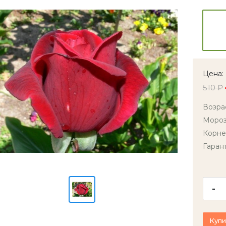
Цена:
510 ₽
Возра
Мороз
Корне
Гаран
-
Купи