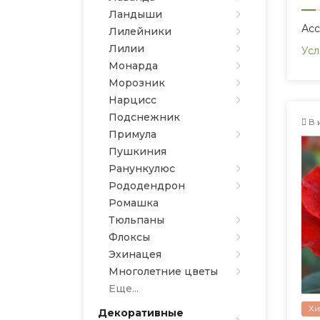
Ландыши
Ас
Лилейники
Лилии
Усл
Монарда
Морозник
Нарцисс
Подснежник
В 
Примула
Пушкиния
Ранункулюс
Рододендрон
Ромашка
Тюльпаны
Флоксы
Эхинацея
Многолетние цветы
Еще...
Хи
Декоративные