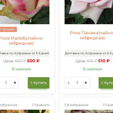
т продаж
Роза Панама(чайно
гибридная)
Роза Малибу(чайно-
гибридная)
тавка по Астрахани от 3-5 дней
Доставка по Астрахани от 3-5
600 ₽
500 ₽
610 ₽
510 ₽
Цена:
Цена:
В наличии
В наличии
+
-
+
Купить
Купи
избранное
Сравнить
В избранное
Срав