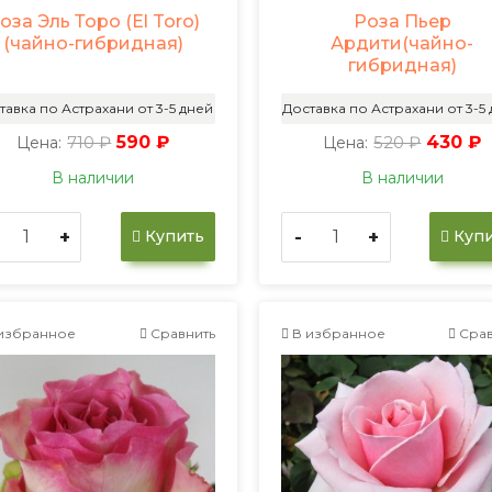
оза Эль Торо (El Toro)
Роза Пьер
(чайно-гибридная)
Ардити(чайно-
гибридная)
тавка по Астрахани от 3-5 дней
Доставка по Астрахани от 3-5
710 ₽
590 ₽
520 ₽
430 ₽
Цена:
Цена:
В наличии
В наличии
+
-
+
Купить
Купи
избранное
Сравнить
В избранное
Срав