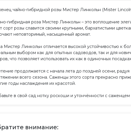
енец чайно-гибридной розы Мистер Линкольн (Mister Lincoln 
но-гибридная роза Мистер Линкольн – это воплощение элега
т сорт розы славится своими крупными, бархатистыми цветк
очают неповторимый, насыщенный аромат.
а Мистер Линкольн отличается высокой устойчивостью к бол
альным выбором как для опытных садоводов, так и для новичк
ров, что позволяет использовать их как в одиночных посадках
тение продолжается с начала лета до поздней осени, радуя
тяжении всего сезона. Саженцы этого сорта прекрасно приж
гие годы наслаждения их красотой.
авьте в свой сад нотку роскоши и утончённости с саженцем
ратите внимание: