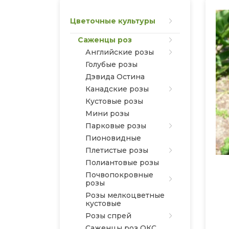
Цветочные культуры
Саженцы роз
Английские розы
Голубые розы
Дэвида Остина
Канадские розы
Кустовые розы
Мини розы
Парковые розы
Пионовидные
Плетистые розы
Полиантовые розы
Почвопокровные
розы
Розы мелкоцветные
кустовые
Розы спрей
Саженцы роз ОКС