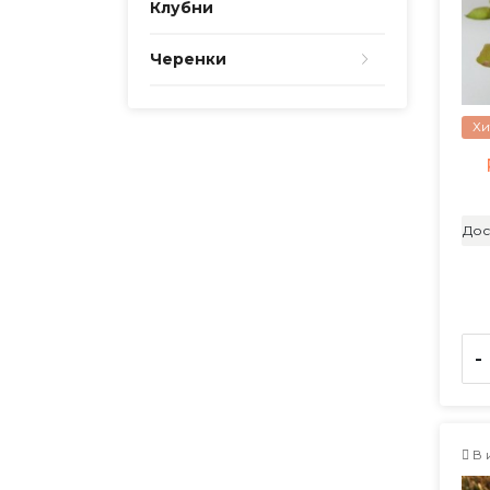
Клубни
Черенки
Хи
Дос
-
В 