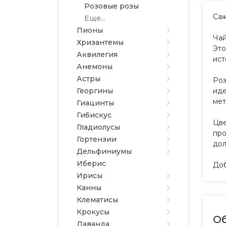
Розовые розы
Саж
Еще...
Пионы
Чай
Хризантемы
Это
Аквилегия
ист
Анемоны
Астры
Роз
Георгины
иде
мет
Гиацинты
Гибискус
Цве
Гладиолусы
про
Гортензии
дол
Дельфиниумы
Иберис
Доб
Ирисы
Канны
Клематисы
Крокусы
Об
Лаванда