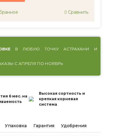
бранное
Сравнить
ОВКЕ
В ЛЮБУЮ ТОЧКУ АСТРАХАНИ И
АКАЗЫ С АПРЕЛЯ ПО НОЯБРЬ
Высокая сортность и
тия 6 мес. на
крепкая корневая
иваемость
система
Упаковка
Гарантия
Удобрения