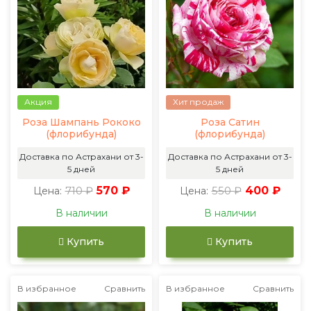
Акция
Хит продаж
Роза Шампань Рококо
Роза Сатин
(флорибунда)
(флорибунда)
Доставка по Астрахани от 3-
Доставка по Астрахани от 3-
5 дней
5 дней
710 ₽
570 ₽
550 ₽
400 ₽
Цена:
Цена:
В наличии
В наличии
Купить
Купить
В избранное
Сравнить
В избранное
Сравнить