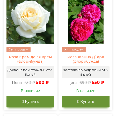
Хит продаж
Хит продаж
Роза Крем де ля крем
Роза Жанна Д`арк
(флорибунда)
(флорибунда)
Доставка по Астрахани от 3-
Доставка по Астрахани от 3-
5 дней
5 дней
730 ₽
590 ₽
690 ₽
550 ₽
Цена:
Цена:
В наличии
В наличии
Купить
Купить