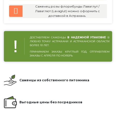
Саженец розы флорибунды Лаваглут /
Лаваглют (Lavaglut) можно оформить с
доставкой в Астрахань.
ДОСТАВЛЯЕМ САЖЕНЦЫ
В НАДЕЖНОЙ УПАКОВКЕ
В
ЛЮБУЮ ТОЧКУ АСТРАХАНИ И АСТРАХАНСКОЙ ОБЛАСТИ
БОЛЕЕ 10 ЛЕТ.
ПРИНИМАЕМ ЗАКАЗЫ КРУГЛЫЙ ГОД, ОТПРАВЛЯЕМ
ЗАКАЗЫ С АПРЕЛЯ ПО НОЯБРЬ
Саженцы из собственного питомника
Выгодные цены без посредников