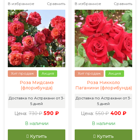
В избранное
Сравнить
В избранное
Сравнить
Хит продаж
Акция
Хит продаж
Акция
Роза Мидсамэ
Роза Никколо
(флорибунда)
Паганини (флорибунда)
Доставка по Астрахани от 3-
Доставка по Астрахани от 3-
5 дней
5 дней
730 ₽
590 ₽
550 ₽
400 ₽
Цена:
Цена:
В наличии
В наличии
Купить
Купить