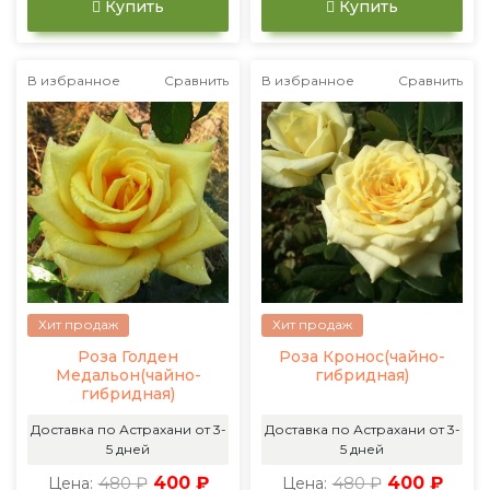
Купить
Купить
В избранное
Сравнить
В избранное
Сравнить
Хит продаж
Хит продаж
Роза Голден
Роза Кронос(чайно-
Медальон(чайно-
гибридная)
гибридная)
Доставка по Астрахани от 3-
Доставка по Астрахани от 3-
5 дней
5 дней
480 ₽
400 ₽
480 ₽
400 ₽
Цена:
Цена: