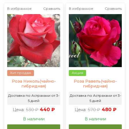
В избранное
Сравнить
В избранное
Сравнить
Хит продаж
Акция
Роза Николь(чайно-
Роза Равель(чайно-
гибридная)
гибридная)
Доставка по Астрахани от 3-
Доставка по Астрахани от 3-
5 дней
5 дней
530 ₽
440 ₽
570 ₽
480 ₽
Цена:
Цена:
В наличии
В наличии