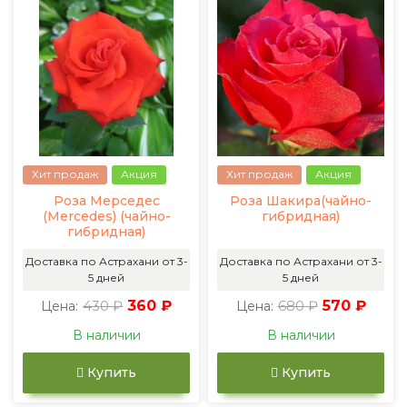
Хит продаж
Акция
Хит продаж
Акция
Роза Мерседес
Роза Шакира(чайно-
(Mercedes) (чайно-
гибридная)
гибридная)
Доставка по Астрахани от 3-
Доставка по Астрахани от 3-
5 дней
5 дней
430 ₽
360 ₽
680 ₽
570 ₽
Цена:
Цена:
В наличии
В наличии
Купить
Купить