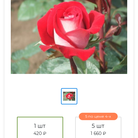
5 по цене 4-х
1 шт
5 шт
420 ₽
1 660 ₽