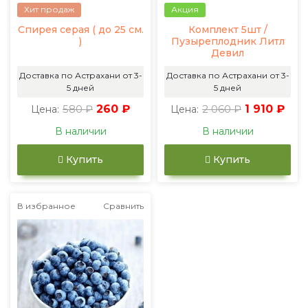
Хит продаж
Акция
Спирея серая ( до 25 см.
Комплект 5шт /
)
Пузыреплодник Литл
Девил
Доставка по Астрахани от 3-
Доставка по Астрахани от 3-
5 дней
5 дней
580 ₽
260 ₽
2 060 ₽
1 910 ₽
Цена:
Цена:
В наличии
В наличии
Купить
Купить
В избранное
Сравнить