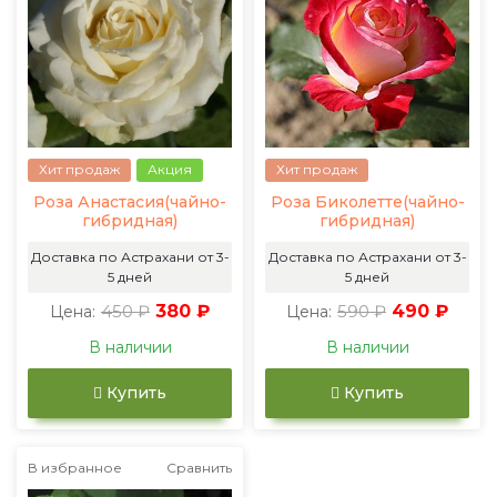
Хит продаж
Акция
Хит продаж
Роза Анастасия(чайно-
Роза Биколетте(чайно-
гибридная)
гибридная)
Доставка по Астрахани от 3-
Доставка по Астрахани от 3-
5 дней
5 дней
450 ₽
380 ₽
590 ₽
490 ₽
Цена:
Цена:
В наличии
В наличии
Купить
Купить
В избранное
Сравнить