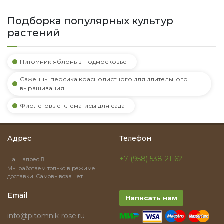
Подборка популярных культур
растений
Питомник яблонь в Подмосковье
Саженцы персика краснолистного для длительного
выращивания
Фиолетовые клематисы для сада
Адрес
Телефон
+7 (958) 538-21-62
Наш адрес
Мы работаем только в режиме
доставки. Самовывоза нет.
Email
Написать нам
info@pitomnik-rose.ru