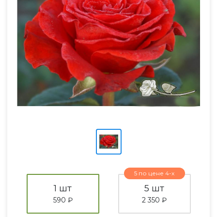
5 по цене 4-х
1 шт
5 шт
590 ₽
2 350 ₽