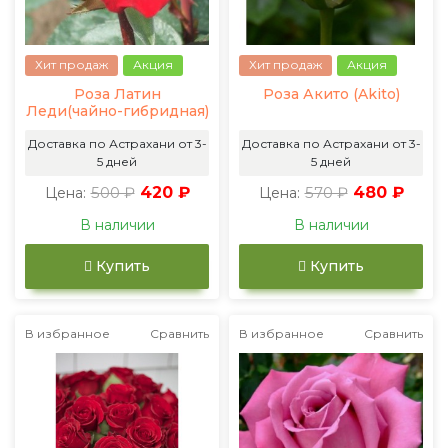
Хит продаж
Акция
Хит продаж
Акция
Роза Латин
Роза Акито (Akito)
Леди(чайно-гибридная)
Доставка по Астрахани от 3-
Доставка по Астрахани от 3-
5 дней
5 дней
500 ₽
420 ₽
570 ₽
480 ₽
Цена:
Цена:
В наличии
В наличии
Купить
Купить
В избранное
Сравнить
В избранное
Сравнить