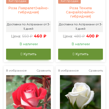
Хит продаж
Хит продаж
Роза Лавралет(чайно-
Роза Текила
гибридная)
Санрайз(чайно-
гибридная)
Доставка по Астрахани от 3-
Доставка по Астрахани от 3-
5 дней
5 дней
550 ₽
460 ₽
480 ₽
400 ₽
Цена:
Цена:
В наличии
В наличии
Купить
Купить
В избранное
Сравнить
В избранное
Сравнить