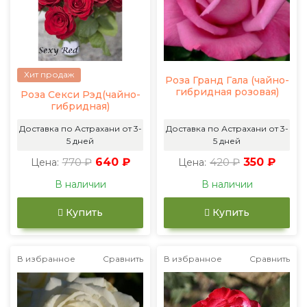
Хит продаж
Роза Гранд Гала (чайно-
гибридная розовая)
Роза Секси Рэд(чайно-
гибридная)
Доставка по Астрахани от 3-
Доставка по Астрахани от 3-
5 дней
5 дней
770 ₽
640 ₽
420 ₽
350 ₽
Цена:
Цена:
В наличии
В наличии
Купить
Купить
В избранное
Сравнить
В избранное
Сравнить