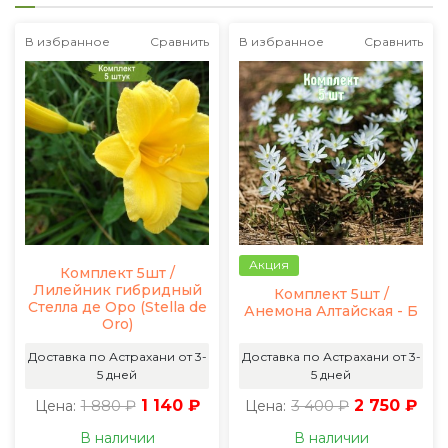
В избранное
Сравнить
В избранное
Сравнить
Акция
Комплект 5шт /
Лилейник гибридный
Комплект 5шт /
Стелла де Оро (Stella de
Анемона Алтайская - Б
Oro)
Доставка по Астрахани от 3-
Доставка по Астрахани от 3-
5 дней
5 дней
1 880 ₽
1 140 ₽
3 400 ₽
2 750 ₽
Цена:
Цена:
В наличии
В наличии