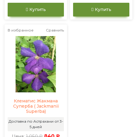
Купить
Купить
В избранное
Сравнить
Клематис Жакмана
Суперба ( Jackmanii
Superba)
Доставка по Астрахани от 3-
5 дней
1 050 ₽
840 ₽
Цена: