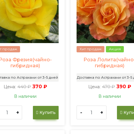
т продаж
Хит продаж
Акция
Роза Фрезия(чайно-
Роза Лолита(чайно
гибридная)
гибридная)
тавка по Астрахани от 3-5 дней
Доставка по Астрахани от 3-5
440 ₽
370 ₽
470 ₽
390 ₽
Цена:
Цена:
В наличии
В наличии
+
-
+
Купить
Купи