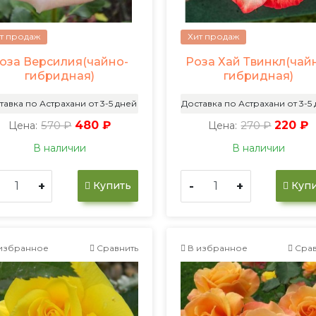
т продаж
Хит продаж
оза Версилия(чайно-
Роза Хай Твинкл(чай
гибридная)
гибридная)
тавка по Астрахани от 3-5 дней
Доставка по Астрахани от 3-5
570 ₽
480 ₽
270 ₽
220 ₽
Цена:
Цена:
В наличии
В наличии
+
-
+
Купить
Купи
избранное
Сравнить
В избранное
Срав