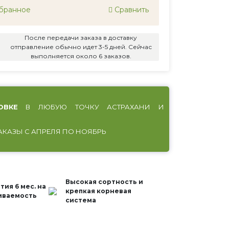
бранное
Сравнить
После передачи заказа в доставку
отправление обычно идет 3-5 дней. Сейчас
выполняется около 6 заказов.
ОВКЕ
В ЛЮБУЮ ТОЧКУ АСТРАХАНИ И
АКАЗЫ С АПРЕЛЯ ПО НОЯБРЬ
Высокая сортность и
тия 6 мес. на
крепкая корневая
иваемость
система