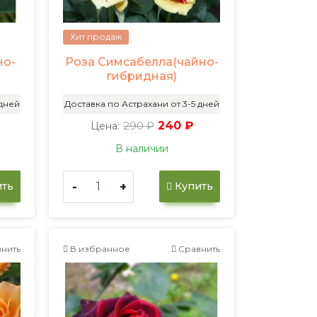
Хит продаж
но-
Роза Симсабелла(чайно-
гибридная)
 дней
Доставка по Астрахани от 3-5 дней
290 ₽
240 ₽
Цена:
В наличии
-
+
ть
Купить
нить
В избранное
Сравнить