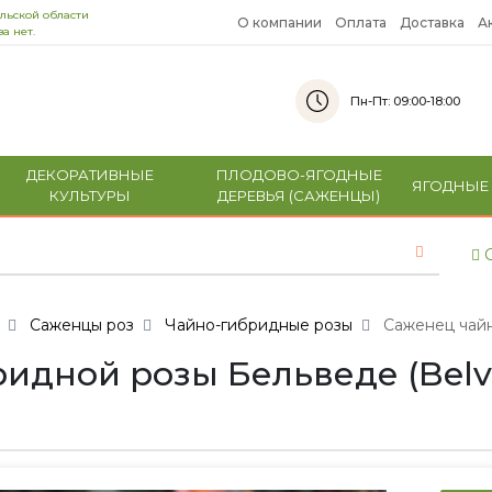
льской области
О компании
Оплата
Доставка
А
а нет.
Пн-Пт: 09:00-18:00
ДЕКОРАТИВНЫЕ
ПЛОДОВО-ЯГОДНЫЕ
ЯГОДНЫЕ
КУЛЬТУРЫ
ДЕРЕВЬЯ (САЖЕНЦЫ)
С
Саженцы роз
Чайно-гибридные розы
Саженец чайн
идной розы Бельведе (Belve