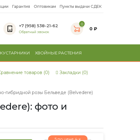
кции
Гарантия
Оптовикам
Пункты выдачи СДЕК
0
+7 (958) 538-21-62
0 ₽
Обратный звонок
 КУСТАРНИКИ
ХВОЙНЫЕ РАСТЕНИЯ
равнение товаров (0)
Закладки (0)
о-гибридной розы Бельведе (Belvedere)
dere): фото и
5 по цене 4-х