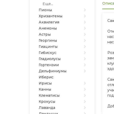
Опис
Еще...
Пионы
Хризантемы
Саж
Аквилегия
Анемоны
Отк
Астры
нас
Георгины
нас
Гиацинты
Гибискус
Роз
зам
Гладиолусы
клу
Гортензии
здо
Дельфиниумы
Иберис
Саж
Ирисы
отл
Канны
уча
Клематисы
год
Крокусы
Доб
Лаванда
Ландыши