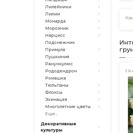
Лилейники
Лилии
Как
Монарда
Морозник
Нарцисс
Инт
Подснежник
гру
Примула
Пушкиния
Ранункулюс
Рододендрон
В 
Ромашка
Тюльпаны
Флоксы
Эхинацея
Многолетние цветы
Еще...
Декоративные
культуры