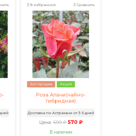
нить
В избранное
Сравнить
Хит продаж
Акция
о-
Роза Апачи(чайно-
гибридная)
 дней
Доставка по Астрахани от 3-5 дней
690 ₽
570 ₽
Цена:
В наличии