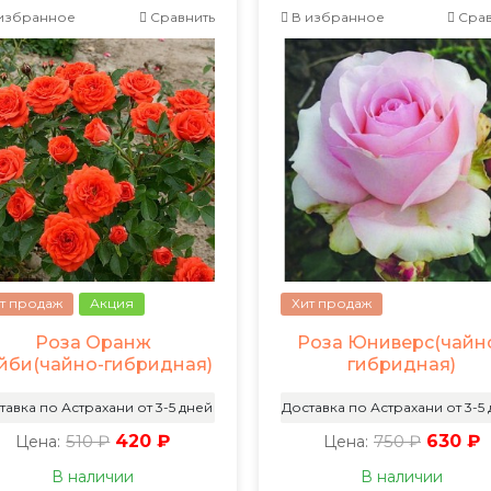
избранное
Сравнить
В избранное
Срав
т продаж
Акция
Хит продаж
Роза Оранж
Роза Юниверс(чайн
йби(чайно-гибридная)
гибридная)
тавка по Астрахани от 3-5 дней
Доставка по Астрахани от 3-5
510 ₽
420 ₽
750 ₽
630 ₽
Цена:
Цена:
В наличии
В наличии