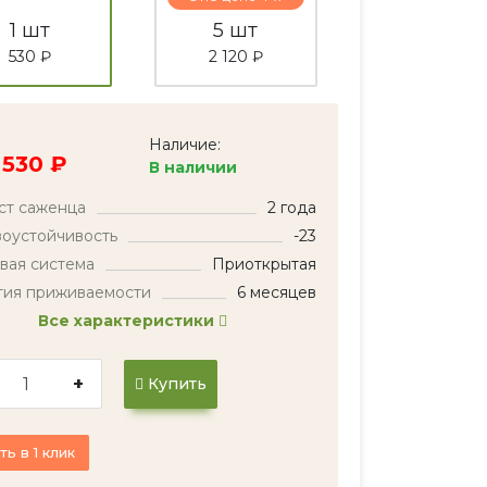
1 шт
5 шт
530 ₽
2 120 ₽
Наличие:
530 ₽
В наличии
ст саженца
2 года
оустойчивость
-23
вая система
Приоткрытая
тия приживаемости
6 месяцев
Все характеристики
+
Купить
ть в 1 клик