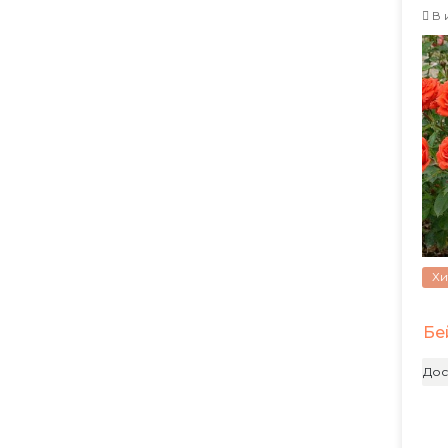
В 
Хи
Бе
Дос