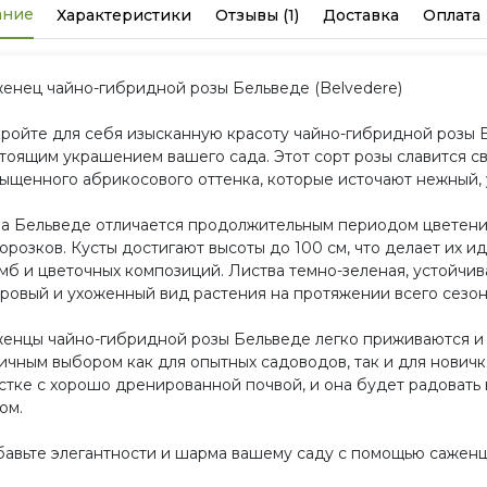
ание
Характеристики
Отзывы (1)
Доставка
Оплата
енец чайно-гибридной розы Бельведе (Belvedere)
ройте для себя изысканную красоту чайно-гибридной розы Бе
тоящим украшением вашего сада. Этот сорт розы славится с
ыщенного абрикосового оттенка, которые источают нежный, 
а Бельведе отличается продолжительным периодом цветения
орозков. Кусты достигают высоты до 100 см, что делает их 
мб и цветочных композиций. Листва темно-зеленая, устойчив
ровый и ухоженный вид растения на протяжении всего сезон
енцы чайно-гибридной розы Бельведе легко приживаются и н
ичным выбором как для опытных садоводов, так и для новичк
стке с хорошо дренированной почвой, и она будет радовать
ом.
авьте элегантности и шарма вашему саду с помощью саженц