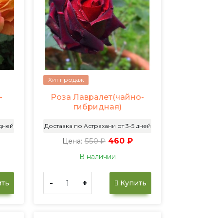
Хит продаж
-
Роза Лавралет(чайно-
гибридная)
 дней
Доставка по Астрахани от 3-5 дней
550 ₽
460 ₽
Цена:
В наличии
-
+
ть
Купить