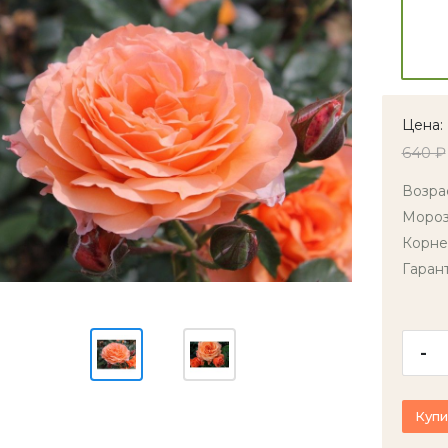
Цена:
640 ₽
Возра
Мороз
Корне
Гаран
-
Купи