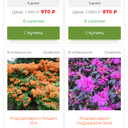
5 дней
5 дней
1 180 ₽
970 ₽
1 080 ₽
870 ₽
Цена:
Цена:
В наличии
В наличии
Купить
Купить
В избранное
Сравнить
В избранное
Сравнить
Рододендрон Голден
Рододендрон
Игл
ПиДжейЭм Элит