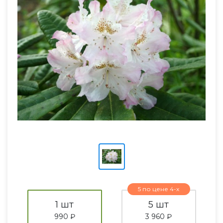
5 по цене 4-х
1 шт
5 шт
990 ₽
3 960 ₽