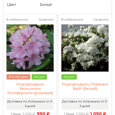
Цвет
Белый
В избранное
Сравнить
В избранное
Сравнить
Хит продаж
Акция
Акция
Рододендрон
Рододендрон Плеасант
Хельсинки
Вайт (белый)
Юниверсити (розовый)
Доставка по Астрахани от 3-
Доставка по Астрахани от 3-
5 дней
5 дней
1 210 ₽
990 ₽
1 310 ₽
1 090 ₽
Цена:
Цена: