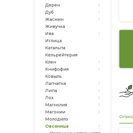
Дерен
Дуб
Жасмин
Живучка
Ива
Иглица
Катальпа
Кёльрейтерия
Клен
Книфофия
Ковыль
Лапчатка
Липа
Лох
Магнолия
Магонии
Опис
Молодило
Овсяница