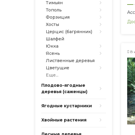
Тимьян
Тополь
Ас
Форзиция
Дос
Хосты
Церцис (багрянник)
Шалфей
Юкка
В 
Ясень
Лиственные деревья
Цветущие
Еще...
Плодово-ягодные
деревья (саженцы)
Ягодные кустарники
Хвойные растения
Лесные деревья