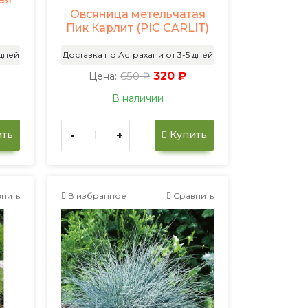
Овсяница метельчатая
Пик Карлит (PIC CARLIT)
 дней
Доставка по Астрахани от 3-5 дней
650 ₽
320 ₽
Цена:
В наличии
-
+
ть
Купить
нить
В избранное
Сравнить