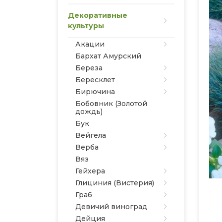
Декоративные
культуры
Акации
Бархат Амурский
Береза
Бересклет
Бирючина
Бобовник (Золотой
дождь)
Бук
Вейгела
Верба
Вяз
Гейхера
Глициния (Вистерия)
Граб
Девичий виноград
Дейция