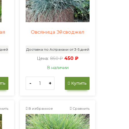
ая
Овсяница Эйсводжел
 дней
Доставка по Астрахани от 3-5 дней
850 ₽
450 ₽
Цена:
В наличии
-
+
ть
Купить
нить
В избранное
Сравнить