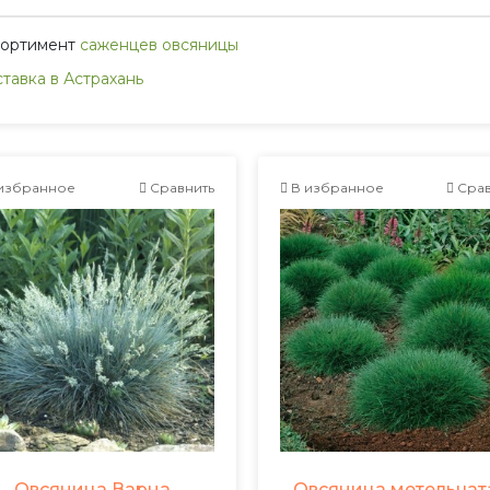
сортимент
саженцев овсяницы
тавка в Астрахань
избранное
Сравнить
В избранное
Срав
Овсяница Варна
Овсяница метельчат