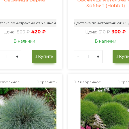
Хоббит (Hobbit)
тавка по Астрахани от 3-5 дней
Доставка по Астрахани от 3-5
800 ₽
420 ₽
610 ₽
300 ₽
Цена:
Цена:
В наличии
В наличии
+
-
+
Купить
Купи
избранное
Сравнить
В избранное
Срав