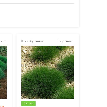
нить
В избранное
Сравнить
Акция
ая