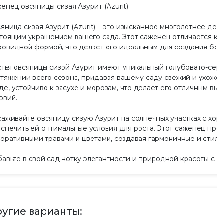
енец овсяницы сизая Азурит (Azurit)
яница сизая Азурит (Azurit) – это изысканное многолетнее д
тоящим украшением вашего сада. Этот саженец отличается к
овидной формой, что делает его идеальным для создания бо
тья овсяницы сизой Азурит имеют уникальный голубовато-се
тяжении всего сезона, придавая вашему саду свежий и ухож
де, устойчиво к засухе и морозам, что делает его отличным 
овий.
аживайте овсяницу сизую Азурит на солнечных участках с х
спечить ей оптимальные условия для роста. Этот саженец пр
оративными травами и цветами, создавая гармоничные и сти
авьте в свой сад нотку элегантности и природной красоты с
угие варианты: