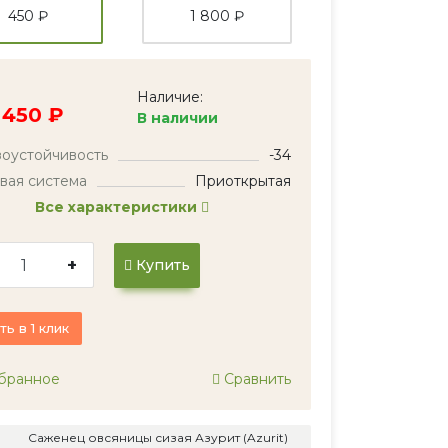
450 ₽
1 800 ₽
Наличие:
450 ₽
В наличии
оустойчивость
-34
вая система
Приоткрытая
Все характеристики
+
Купить
ть в 1 клик
бранное
Сравнить
Саженец овсяницы сизая Азурит (Azurit)