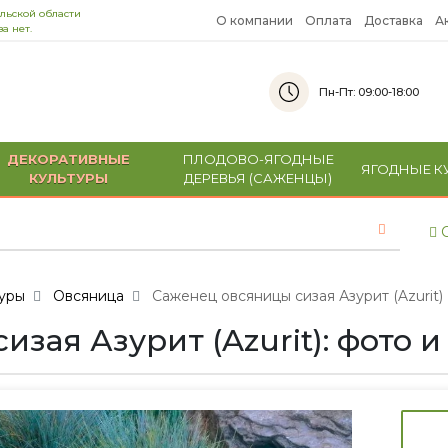
льской области
О компании
Оплата
Доставка
А
а нет.
Пн-Пт: 09:00-18:00
ДЕКОРАТИВНЫЕ
ПЛОДОВО-ЯГОДНЫЕ
ЯГОДНЫЕ К
КУЛЬТУРЫ
ДЕРЕВЬЯ (САЖЕНЦЫ)
С
уры
Овсяница
Саженец овсяницы сизая Азурит (Azurit)
зая Азурит (Azurit): фото 