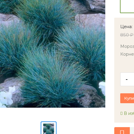
Цена:
850 ₽
Мороз
Корне
-
Купи
В из