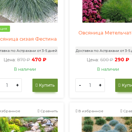
ция
Овсяница Метельчат
сяница сизая Фестина
тавка по Астрахани от 3-5 дней
Доставка по Астрахани от 3-5
870 ₽
470 ₽
600 ₽
290 ₽
Цена:
Цена:
В наличии
В наличии
+
-
+
Купить
Купи
избранное
Сравнить
В избранное
Срав