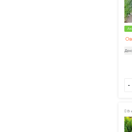
Ак
Ов
Дос
-
В 