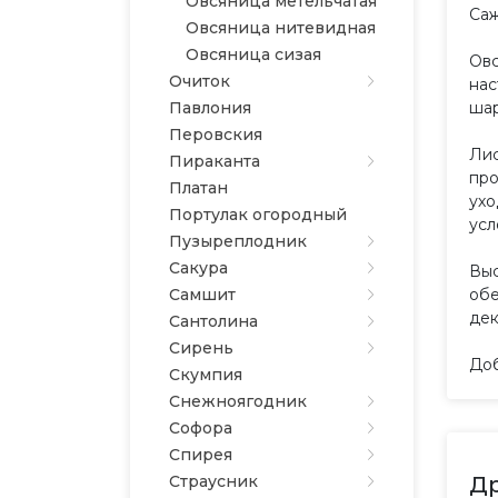
Овсяница метельчатая
Саж
Овсяница нитевидная
Овсяница сизая
Овс
Очиток
нас
Павлония
шар
Перовския
Лис
Пираканта
про
Платан
ухо
Портулак огородный
усл
Пузыреплодник
Сакура
Выс
Самшит
обе
дек
Сантолина
Сирень
Доб
Скумпия
Снежноягодник
Софора
Спирея
Страусник
Др