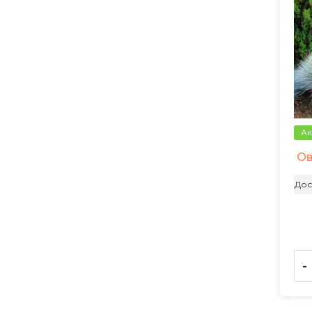
Ак
Ов
Дос
-