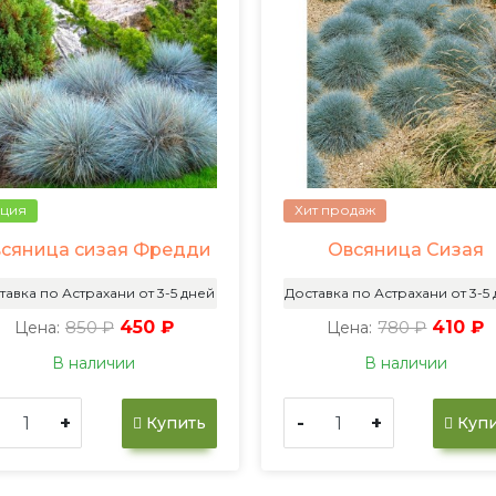
ция
Хит продаж
сяница сизая Фредди
Овсяница Сизая
тавка по Астрахани от 3-5 дней
Доставка по Астрахани от 3-5
850 ₽
450 ₽
780 ₽
410 ₽
Цена:
Цена:
В наличии
В наличии
+
-
+
Купить
Купи