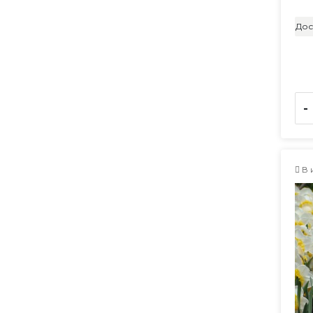
Дос
-
В 