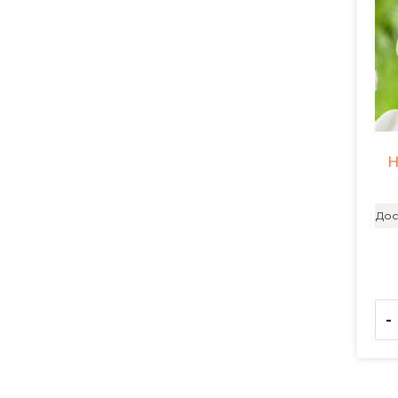
Н
Дос
-