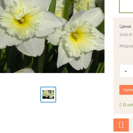
Цена:
340 ₽
Мороз
-
Купи
В из