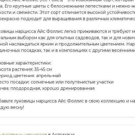
а. Его крупные цветы с белоснежными лепестками и нежно-
кости и свежести. Этот сорт отличается высокой устойчиво
рекрасно подходит для выращивания в различных климатичес
овицы нарцисса Айс Фоллис легко приживаются и требуют ми
альным выбором как для опытных садоводов, так и для нович
ной наслаждаться ярким и продолжительным цветением. Нар
диночных посадках, так и в композициях с другими весенним
овные характеристики:
ысота растения: 35-45 см
ериод цветения: апрель-май
есто посадки: солнечные или полутенистые участки
очва: плодородная, хорошо дренированная
авьте луковицы нарцисса Айс Фоллис в свою коллекцию и на
дую весну!
е
луковицы нарциссов
в Астрахани