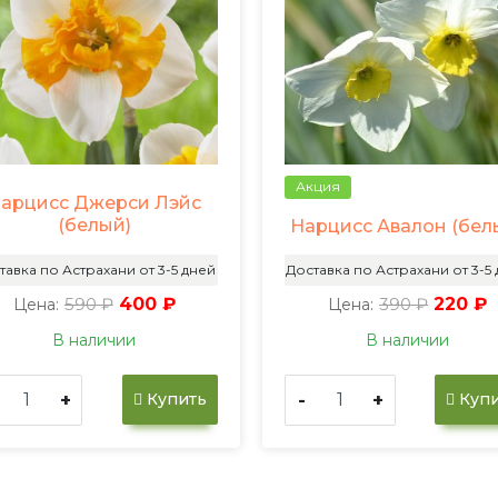
Акция
арцисс Джерси Лэйс
(белый)
Нарцисс Авалон (бел
тавка по Астрахани от 3-5 дней
Доставка по Астрахани от 3-5
590 ₽
400 ₽
390 ₽
220 ₽
Цена:
Цена:
В наличии
В наличии
+
-
+
Купить
Купи