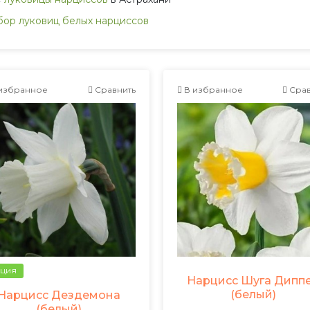
ор луковиц белых нарциссов
избранное
Сравнить
В избранное
Срав
ция
Нарцисс Шуга Дипп
(белый)
Нарцисс Дездемона
(белый)