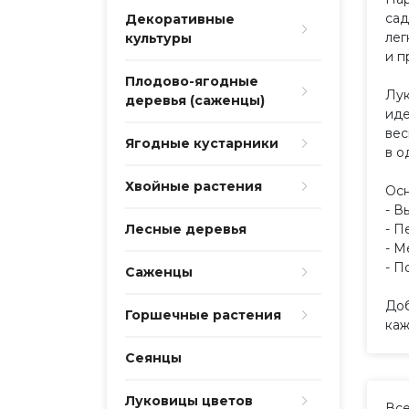
сад
Декоративные
лег
культуры
и п
Плодово-ягодные
Лук
деревья (саженцы)
иде
вес
Ягодные кустарники
в о
Хвойные растения
Осн
- В
Лесные деревья
- П
- М
- П
Саженцы
Доб
Горшечные растения
каж
Сеянцы
Луковицы цветов
Вс