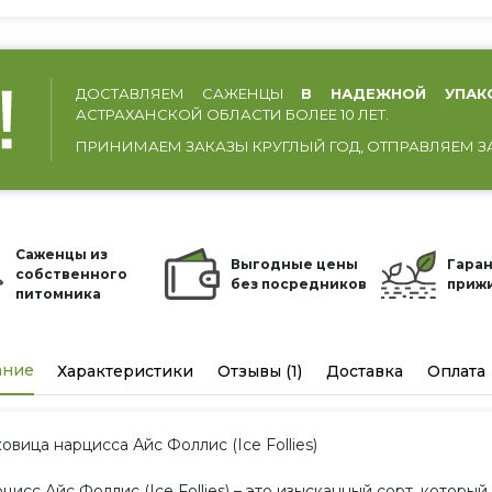
ДОСТАВЛЯЕМ САЖЕНЦЫ
В НАДЕЖНОЙ УПАК
АСТРАХАНСКОЙ ОБЛАСТИ БОЛЕЕ 10 ЛЕТ.
ПРИНИМАЕМ ЗАКАЗЫ КРУГЛЫЙ ГОД, ОТПРАВЛЯЕМ З
Саженцы из
Выгодные цены
Гаран
собственного
без посредников
приж
питомника
ание
Характеристики
Отзывы (1)
Доставка
Оплата
овица нарцисса Айс Фоллис (Ice Follies)
цисс Айс Фоллис (Ice Follies) – это изысканный сорт, котор