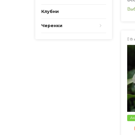
Выб
Клубни
Черенки
В 
Ак