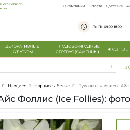
льской области
О компании
Оплата
Доставка
А
а нет.
Пн-Пт: 09:00-18:00
ДЕКОРАТИВНЫЕ
ПЛОДОВО-ЯГОДНЫЕ
ЯГОДНЫЕ 
КУЛЬТУРЫ
ДЕРЕВЬЯ (САЖЕНЦЫ)
С
Нарцисс
Нарциссы белые
Луковица нарцисса Айс Фо
с Фоллис (Ice Follies): фот