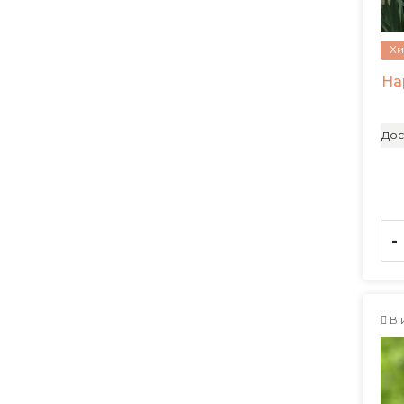
Хи
На
Дос
-
В 