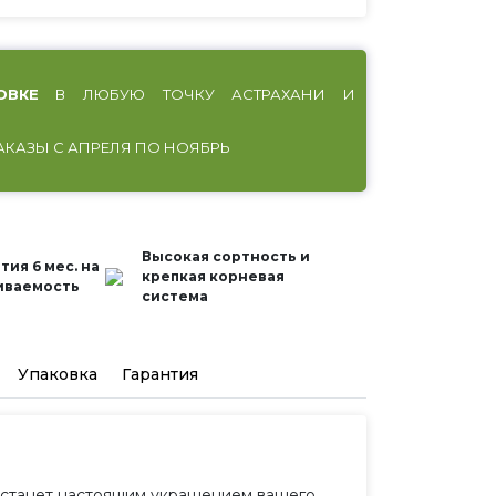
ОВКЕ
В ЛЮБУЮ ТОЧКУ АСТРАХАНИ И
АКАЗЫ С АПРЕЛЯ ПО НОЯБРЬ
Высокая сортность и
тия 6 мес. на
крепкая корневая
иваемость
система
Упаковка
Гарантия
ый станет настоящим украшением вашего