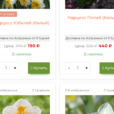
т продаж
Нарцисс Попай (бел
рцисс Юбилей (белый)
тавка по Астрахани от 3-5 дней
Доставка по Астрахани от 3-5
370 ₽
190 ₽
630 ₽
440 ₽
Цена:
Цена:
В наличии
В наличии
+
-
+
Купить
Купи
избранное
Сравнить
В избранное
Срав