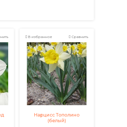
нить
В избранное
Сравнить
ед
Нарцисс Тополино
(белый)