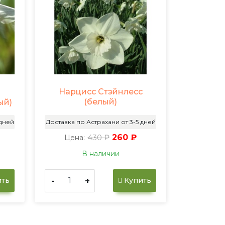
Нарцисс Стэйнлесс
(белый)
ый)
 дней
Доставка по Астрахани от 3-5 дней
430 ₽
260 ₽
Цена:
В наличии
-
+
ть
Купить