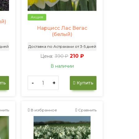
Акция
ый)
Нарцисс Лас Вегас
(белый)
 дней
Доставка по Астрахани от 3-5 дней
390 ₽
210 ₽
Цена:
В наличии
-
+
ть
Купить
нить
В избранное
Сравнить