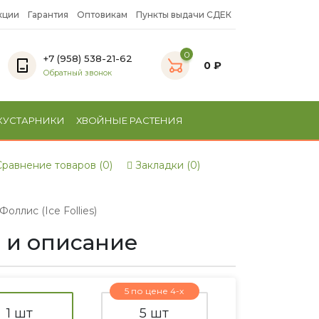
кции
Гарантия
Оптовикам
Пункты выдачи СДЕК
0
+7 (958) 538-21-62
0 ₽
Обратный звонок
КУСТАРНИКИ
ХВОЙНЫЕ РАСТЕНИЯ
равнение товаров (0)
Закладки (0)
ллис (Ice Follies)
о и описание
5 по цене 4-х
1 шт
5 шт