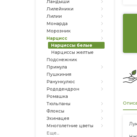
Ландыши
Лилейники
Лилии
Монарда
Морозник
Нарцисс
Нарциссы белые
Нарциссы желтые
Подснежник
Примула
Пушкиния
Ранункулюс
Рододендрон
Ромашка
Опис
Тюльпаны
Флоксы
Эхинацея
Лук
Многолетние цветы
Еще...
Нар