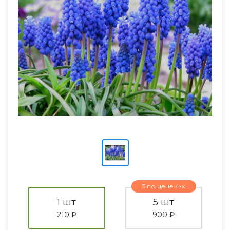
5 по цене 4-х
1 шт
5 шт
210 ₽
900 ₽