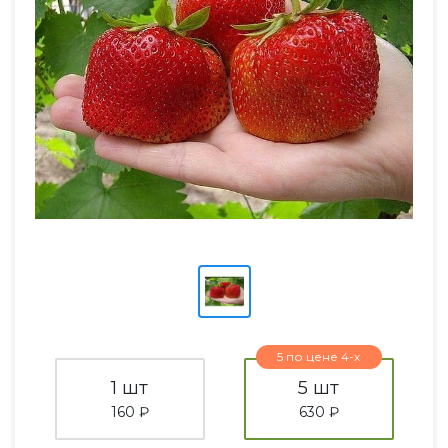
5 по цене 4-х
1 шт
5 шт
160 ₽
630 ₽