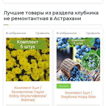
Лучшие товары из раздела клубника
не ремонтантная в Астрахани
В избранное
Сравнить
В избранное
Сравнить
Акция
Комплект 5шт /
Хризантема Пауло
Комплект 5шт /
Еллоу (Мультифлора/
Голубика Норд Блю
Желтая)