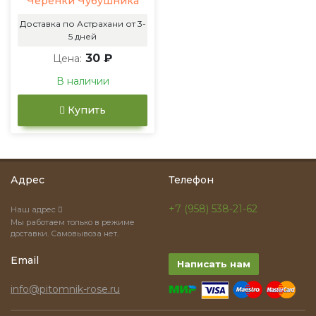
Черенки Чубушника
Доставка по Астрахани от 3-
5 дней
30 ₽
Цена:
В наличии
Купить
Адрес
Телефон
+7 (958) 538-21-62
Наш адрес
Мы работаем только в режиме
доставки. Самовывоза нет.
Email
Написать нам
info@pitomnik-rose.ru