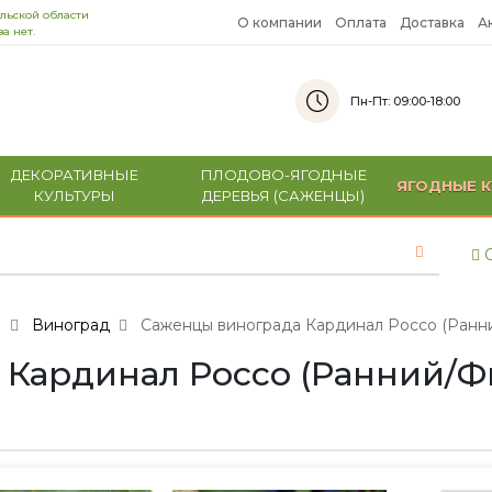
льской области
О компании
Оплата
Доставка
А
а нет.
Пн-Пт: 09:00-18:00
ДЕКОРАТИВНЫЕ
ПЛОДОВО-ЯГОДНЫЕ
ЯГОДНЫЕ К
КУЛЬТУРЫ
ДЕРЕВЬЯ (САЖЕНЦЫ)
С
и
Виноград
Саженцы винограда Кардинал Россо (Ранний
Кардинал Россо (Ранний/Фио