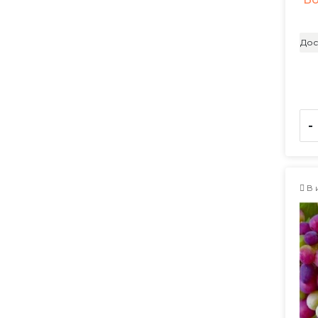
Дос
-
В 