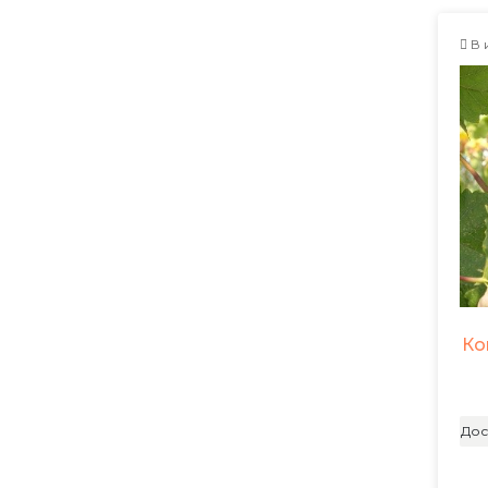
В 
Ко
Дос