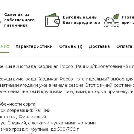
Саженцы из
Выгодные цены
Гаран
собственного
без посредников
приж
питомника
ание
Характеристики
Отзывы (1)
Доставка
Оплата
енцы винограда Кардинал Россо (Ранний/Фиолетовый) - 5 шт
енцы винограда Кардинал Россо – это идеальный выбор для т
матными ягодами уже в начале сезона. Этот ранний сорт ви
летовым цветом и крупными гроздьями, которые привлекут 
бенности сорта:
рок созревания: Ранний
вет ягод: Фиолетовый
кус: Сладкий, с легкими мускатными нотками
азмер грозди: Крупные, до 500-700 г