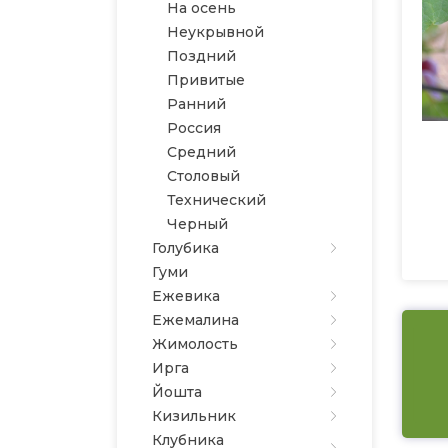
На осень
Неукрывной
Поздний
Привитые
Ранний
Россия
Средний
Столовый
Технический
Черный
Голубика
Гуми
Ежевика
Ежемалина
Жимолость
Ирга
Йошта
Кизильник
Клубника