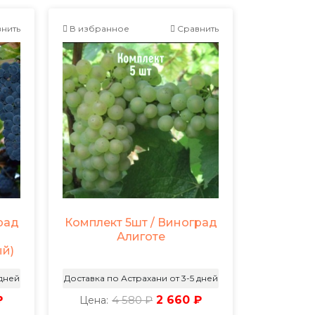
нить
В избранное
Сравнить
рад
Комплект 5шт / Виноград
Алиготе
ый)
 дней
Доставка по Астрахани от 3-5 дней
₽
4 580 ₽
2 660 ₽
Цена: