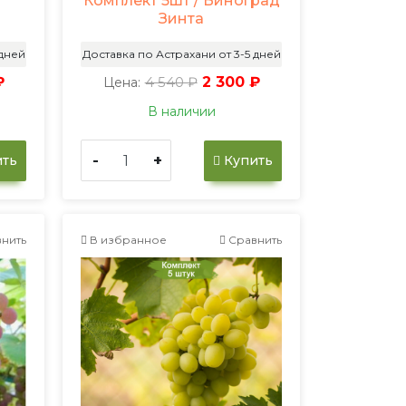
Комплект 5шт / Виноград
Зинта
 дней
Доставка по Астрахани от 3-5 дней
₽
4 540 ₽
2 300 ₽
Цена:
В наличии
-
+
ть
Купить
нить
В избранное
Сравнить