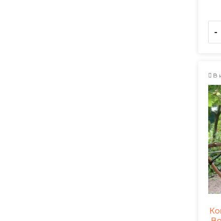
-
В 
Ко
Во