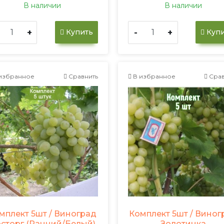
В наличии
В наличии
+
-
+
Купить
Купи
избранное
Сравнить
В избранное
Срав
мплект 5шт / Виноград
Комплект 5шт / Виног
сторг (Ранний/Белый)
Золотинка