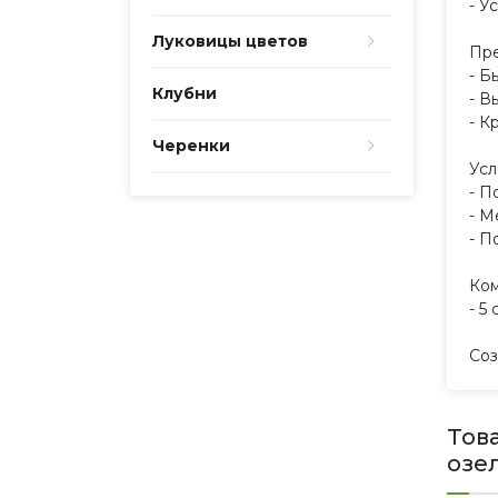
- У
Луковицы цветов
Пре
- Б
Клубни
- В
- К
Черенки
Усл
- П
- М
- П
Ком
- 5
Соз
Тов
озе