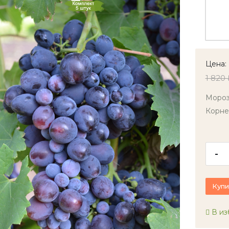
Цена:
1 820 
Мороз
Корне
-
Купи
В из