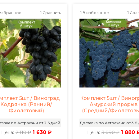
избранное
Сравнить
В избранное
Срав
мплект 5шт / Виноград
Комплект 5шт / Виног
Кодрянка (Ранний/
Амурский прорыв
Фиолетовый)
(Средний/Фиолетов
тавка по Астрахани от 3-5 дней
Доставка по Астрахани от 3-5
2 110 ₽
1 630 ₽
3 090 ₽
1 880 
Цена:
Цена: