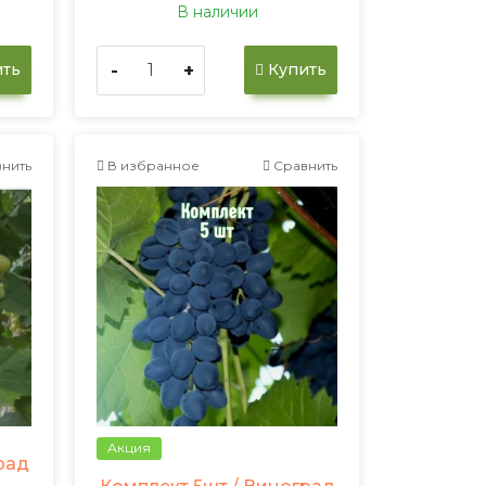
В наличии
-
+
ть
Купить
нить
В избранное
Сравнить
Акция
рад