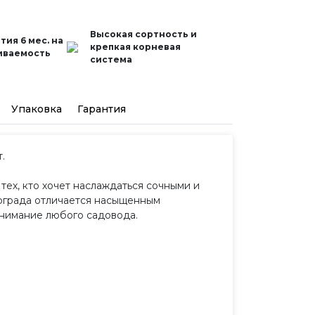
Высокая сортность и
тия 6 мес. на
крепкая корневая
иваемость
система
Упаковка
Гарантия
.
ех, кто хочет наслаждаться сочными и
нограда отличается насыщенным
внимание любого садовода.