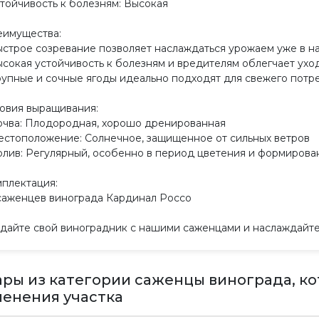
стойчивость к болезням: Высокая
имущества:
ыстрое созревание позволяет наслаждаться урожаем уже в на
ысокая устойчивость к болезням и вредителям облегчает уход
рупные и сочные ягоды идеально подходят для свежего потр
овия выращивания:
очва: Плодородная, хорошо дренированная
естоположение: Солнечное, защищенное от сильных ветров
олив: Регулярный, особенно в период цветения и формирова
плектация:
 саженцев винограда Кардинал Россо
дайте свой виноградник с нашими саженцами и наслаждайтес
ары из категории саженцы винограда, к
ленения участка