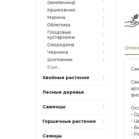
(земляника)
Крыжовник
Малина
Облепиха
Плодовые
кустарники
Смородина
Опис
Черника
Шиповник
Еще...
Саж
Хвойные растения
Саж
аро
Лесные деревья
фио
Саженцы
Осо
- С
- Ц
Горшечные растения
- В
- Р
Сеянцы