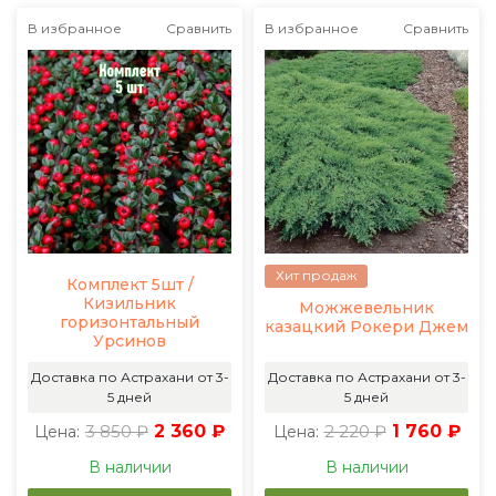
В избранное
Сравнить
В избранное
Сравнить
Хит продаж
Комплект 5шт /
Кизильник
Можжевельник
горизонтальный
казацкий Рокери Джем
Урсинов
Доставка по Астрахани от 3-
Доставка по Астрахани от 3-
5 дней
5 дней
3 850 ₽
2 360 ₽
2 220 ₽
1 760 ₽
Цена:
Цена:
В наличии
В наличии