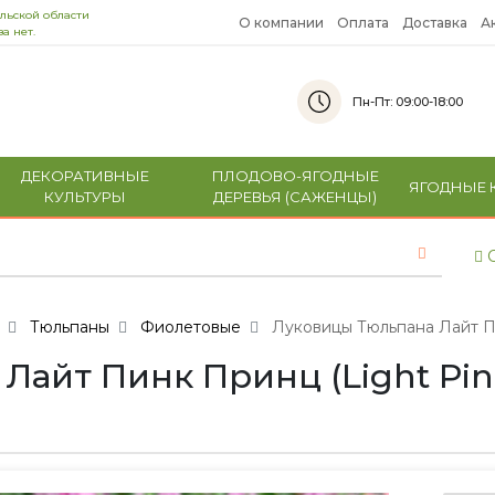
льской области
О компании
Оплата
Доставка
А
а нет.
Пн-Пт: 09:00-18:00
ДЕКОРАТИВНЫЕ
ПЛОДОВО-ЯГОДНЫЕ
ЯГОДНЫЕ 
КУЛЬТУРЫ
ДЕРЕВЬЯ (САЖЕНЦЫ)
С
Тюльпаны
Фиолетовые
Луковицы Тюльпана Лайт Пин
йт Пинк Принц (Light Pink P