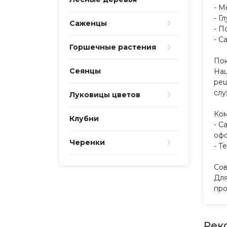
- М
- Г
Саженцы
- П
- С
Горшечные растения
Пок
Сеянцы
Наш
реш
слу
Луковицы цветов
Ко
Клубни
- С
офо
Черенки
- Т
Сов
Для
про
Рек