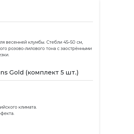
ля весенней клумбы. Стебли 45–50 см,
ого розово‑лилового тона с заострёнными
зки.
s Gold (комплект 5 шт.)
ийского климата.
ффекта.