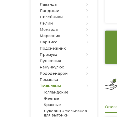
Лаванда
Ландыши
Лилейники
Лилии
Монарда
Морозник
Нарцисс
Подснежник
Примула
Пушкиния
Ранункулюс
Рододендрон
Ромашка
Тюльпаны
Голландские
Желтые
Красные
Опис
Луковицы тюльпанов
для выгонки