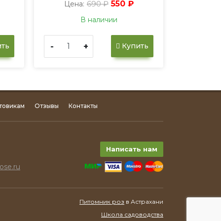
690 ₽
550 ₽
Цена:
В наличии
-
+
ть
Купить
товикам
Отзывы
Контакты
Написать нам
ose.ru
Питомник роз
в Астрахани
Школа садоводства