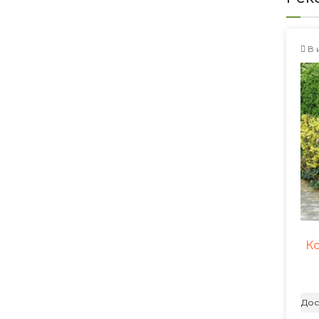
В 
Ко
Дос