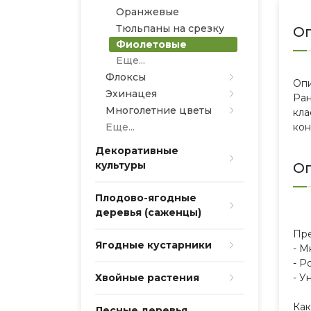
Оранжевые
Тюльпаны на срезку
О
Фиолетовые
Еще...
Флоксы
Опи
Эхинацея
Ран
Многолетние цветы
кла
Еще...
кон
Декоративные
культуры
Оп
Плодово-ягодные
деревья (саженцы)
Пр
Ягодные кустарники
- М
- Р
Хвойные растения
- У
Как
Лесные деревья