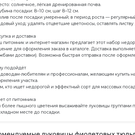
есто: солнечное, лёгкая дренированная почва.
лубина посадки: 8–10 см, шаг 8–12 см.
олив после посадки умеренный; в период роста — регулярны
адовый уход: удалять отцветшие цветоносы, оставлять листву
упка и доставка
 питомник и интернет-магазин предлагает этот набор недо
ение для оформления заказа в каталоге. Доставка выполняет
жбами доставки). Возможна быстрая отправка после оформле
му подойдёт
адоводам-любителям и профессионалам, желающим купить н
рмления участка.
ем, кто ищет недорогой и эффектный сорт для массовых посад
ет от питомника
 более пышного цветения высаживайте луковицы группами по 
хладном месте до посадки.
омендуемые луковицы фиолетовых тюльп