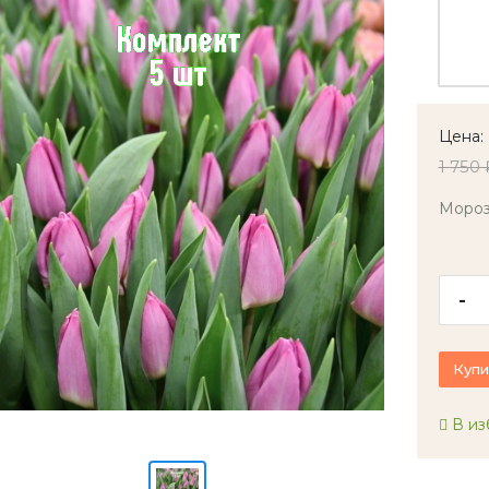
Цена:
1 750 
Мороз
-
Купи
В из