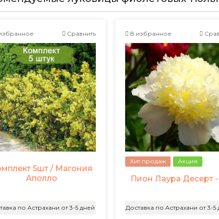
избранное
Сравнить
В избранное
Срав
Хит продаж
Акция
мплект 5шт / Магония
Аполло
Пион Лаура Десерт -
тавка по Астрахани от 3-5 дней
Доставка по Астрахани от 3-5