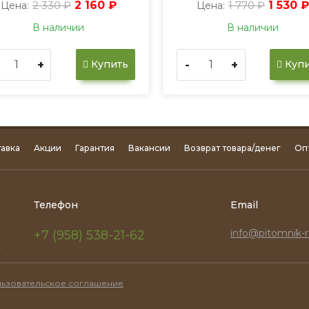
2 330 ₽
2 160 ₽
1 770 ₽
1 530 ₽
Цена:
Цена:
В наличии
В наличии
+
-
+
Купить
Купи
авка
Акции
Гарантия
Вакансии
Возврат товара/денег
Оп
Телефон
Email
info@pitomnik-r
+7 (958) 538-21-62
.
ьзовательское соглашение