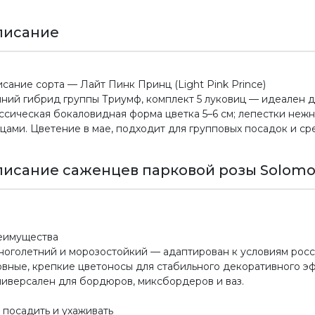
писание
сание сорта — Лайт Пинк Принц (Light Pink Prince)
ний гибрид группы Триумф, комплект 5 луковиц — идеален д
ссическая бокаловидная форма цветка 5–6 см; лепестки нежн
цами. Цветение в мае, подходит для групповых посадок и сре
исание саженцев парковой розы Solomon
еимущества
ноголетний и морозостойкий — адаптирован к условиям росс
овные, крепкие цветоносы для стабильного декоративного э
ниверсален для бордюров, миксбордеров и ваз.
 посадить и ухаживать