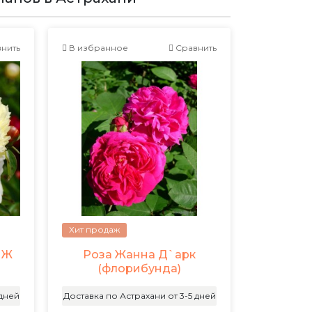
нить
В избранное
Сравнить
Хит продаж
 Ж
Роза Жанна Д`арк
(флорибунда)
 дней
Доставка по Астрахани от 3-5 дней