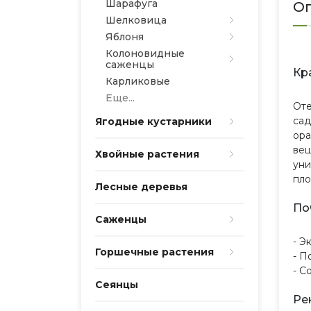
Шарафуга
Оп
Шелковица
Яблоня
Колоновидные
саженцы
Кр
Карликовые
Еще...
Оте
сад
Ягодные кустарники
ора
вещ
Хвойные растения
уни
пло
Лесные деревья
По
Саженцы
- Э
Горшечные растения
- П
- С
Сеянцы
Ре