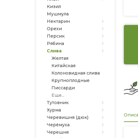
Кизил
Мушмула
Нектарин
Орехи
Персик
Рябина
Слива
Желтая
Китайская
Колоновидная слива
Крупноплодные
Писсарди
Еще...
Тутовник
Хурма
Опис
Черевишня (дюк)
Черёмуха
Черешня