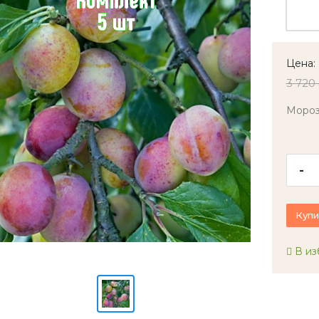
Цена:
3 720
Мороз
-
Купи
В из