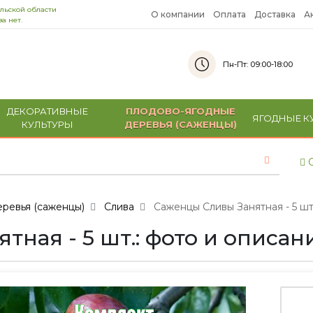
льской области
О компании
Оплата
Доставка
А
а нет.
Пн-Пт: 09:00-18:00
ДЕКОРАТИВНЫЕ
ПЛОДОВО-ЯГОДНЫЕ
ЯГОДНЫЕ К
КУЛЬТУРЫ
ДЕРЕВЬЯ (САЖЕНЦЫ)
С
ревья (саженцы)
Слива
Саженцы Сливы Занятная - 5 шт
ная - 5 шт.: фото и описан