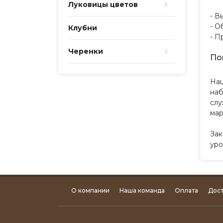
Луковицы цветов
- В
- О
Клубни
- П
Черенки
По
Наш
наб
слу
мар
Зак
уро
О компании
Наша команда
Оплата
Дост