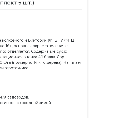
лект 5 шт.)
да колхозного и Виктории (ФГБНУ ФНЦ
о 16 г, основная окраска зелёная с
егко отделяется. Содержание сухих
густационная оценка 4,1 балла. Сорт
ц/га (примерно 14 кг с дерева). Начинает
ой агротехнике.
ния садоводов.
егионов с холодной зимой.