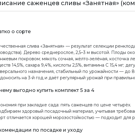
исание саженцев сливы «Занятная» (комп
атко о сорте
чественная слива «Занятная» — результат селекции ренкло
оводства). Дерево среднерослое, 2,5–3 м высотой. Плоды окол
нжевым покровом; мякоть сочная, жёлто‑зелёная, косточка л
еств 14,5%, сахара 9,4%, кислоты 2,5%, витамина C 15,4 мг; де
версального назначения, стабильный по урожайности — до 80 
доносить на 3-й год и даёт регулярный урожай при правильн
чему выгодно купить комплект 5 за 4
кономия при закладке сада: пять саженцев по цене четырёх.
одбираем здоровый посадочный материал, учитывая требова
орт отличается хорошей морозостойкостью — подходит для р
комендации по посадке и уходу