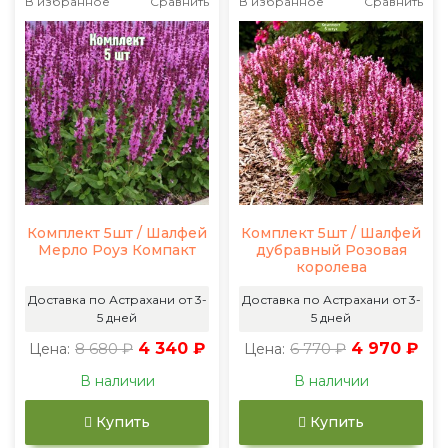
В избранное
Сравнить
В избранное
Сравнить
Комплект 5шт / Шалфей
Комплект 5шт / Шалфей
Мерло Роуз Компакт
дубравный Розовая
королева
Доставка по Астрахани от 3-
Доставка по Астрахани от 3-
5 дней
5 дней
8 680 ₽
4 340 ₽
6 770 ₽
4 970 ₽
Цена:
Цена:
В наличии
В наличии
Купить
Купить