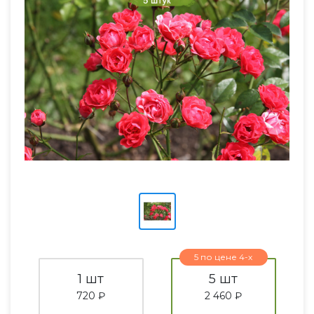
5 по цене 4-х
1 шт
5 шт
720 ₽
2 460 ₽