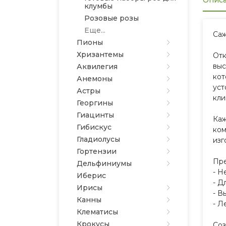
Опис
клумбы
Розовые розы
Еще...
Саж
Пионы
Хризантемы
Отк
выс
Аквилегия
кот
Анемоны
уст
Астры
кли
Георгины
Гиацинты
Каж
Гибискус
ком
Гладиолусы
изг
Гортензии
Пре
Дельфиниумы
- Н
Иберис
- Д
Ирисы
- В
Канны
- Л
Клематисы
Крокусы
Соз