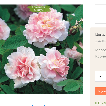
Цена:
2 490
Мороз
Корне
-
Купи
В из