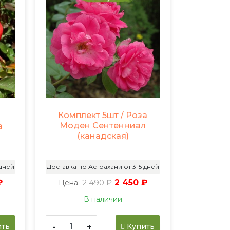
Комплект 5шт / Роза
Моден Сентенниал
а
(канадская)
 дней
Доставка по Астрахани от 3-5 дней
₽
2 490 ₽
2 450 ₽
Цена:
В наличии
-
+
ть
Купить