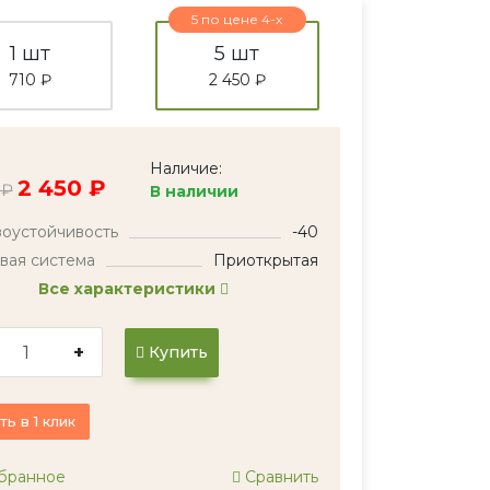
5 по цене 4-х
1 шт
5 шт
710 ₽
2 450 ₽
Наличие:
2 450 ₽
 ₽
В наличии
оустойчивость
-40
вая система
Приоткрытая
Все характеристики
+
Купить
ть в 1 клик
бранное
Сравнить