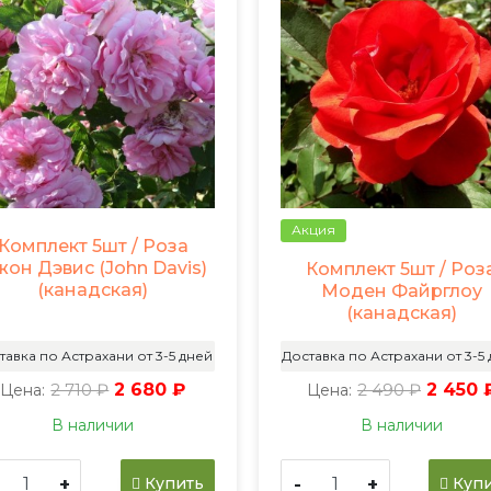
Акция
Комплект 5шт / Роза
он Дэвис (John Davis)
Комплект 5шт / Роз
(канадская)
Моден Файрглоу
(канадская)
тавка по Астрахани от 3-5 дней
Доставка по Астрахани от 3-5
2 710 ₽
2 680 ₽
2 490 ₽
2 450 
Цена:
Цена:
В наличии
В наличии
+
-
+
Купить
Купи