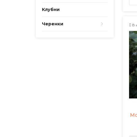
Клубни
Черенки
В 
Мо