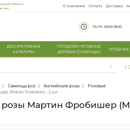
льской области
О компании
Оплата
Доставка
А
а нет.
Пн-Пт: 09:00-18:00
ДЕКОРАТИВНЫЕ
ПЛОДОВО-ЯГОДНЫЕ
ЯГОДНЫЕ
КУЛЬТУРЫ
ДЕРЕВЬЯ (САЖЕНЦЫ)
С
Саженцы роз
Английские розы
Розовые
(Martin Frobisher) - 5 шт.
озы Мартин Фробишер (Mart
е