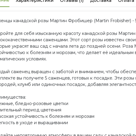
ание
Характеристики
Отзывы (1)
Доставка
Оплата
енцы канадской розы Мартин Фробишер (Martin Frobisher) - 5
ройте для себя изысканную красоту канадской розы Мартин 
ококачественными саженцами. Этот сорт розы известен сво
орые украсят ваш сад с начала лета до поздней осени. Роз
ойчивостью к болезням и морозам, что делает её идеальным
матических условиях.
дый саженец выращен с заботой и вниманием, чтобы обеспеч
плекте вы получите 5 саженцев, готовых к посадке. Эти роз
ородей, клумб или одиночных посадок, добавляя элегантност
имущества:
ежные, бледно-розовые цветки
лительный период цветения
ысокая устойчивость к болезням и морозам
егкость в уходе и выращивании
дайте неповторимую атмосферу в вашем саду с канадской 