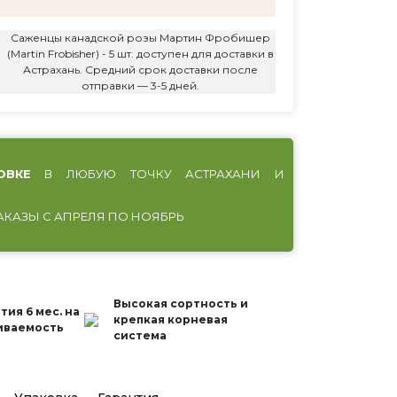
Саженцы канадской розы Мартин Фробишер
(Martin Frobisher) - 5 шт. доступен для доставки в
Астрахань. Средний срок доставки после
отправки — 3-5 дней.
ОВКЕ
В ЛЮБУЮ ТОЧКУ АСТРАХАНИ И
АКАЗЫ С АПРЕЛЯ ПО НОЯБРЬ
Высокая сортность и
тия 6 мес. на
крепкая корневая
иваемость
система