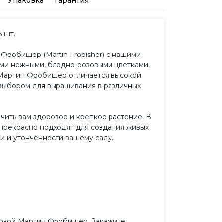
Упаковка
Гарантия
 шт.
Фробишер (Martin Frobisher) с нашими
ими нежными, бледно-розовыми цветками,
а Мартин Фробишер отличается высокой
 выбором для выращивания в различных
ить вам здоровое и крепкое растение. В
ы прекрасно подходят для создания живых
и и утонченности вашему саду.
розой Мартин Фробишер. Закажите