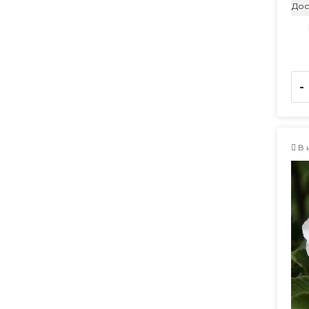
Дос
-
В 