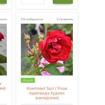
нить
В избранное
Сравнить
Акция
а
ая)
Комплект 5шт / Роза
Аделаида Худлес
(канадская)