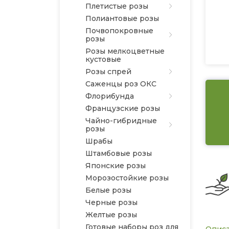
Плетистые розы
Полиантовые розы
Почвопокровные
розы
Розы мелкоцветные
кустовые
Розы спрей
Саженцы роз ОКС
Флорибунда
Французские розы
Чайно-гибридные
розы
Шрабы
Штамбовые розы
Японские розы
Морозостойкие розы
Белые розы
Черные розы
Желтые розы
Готовые наборы роз для