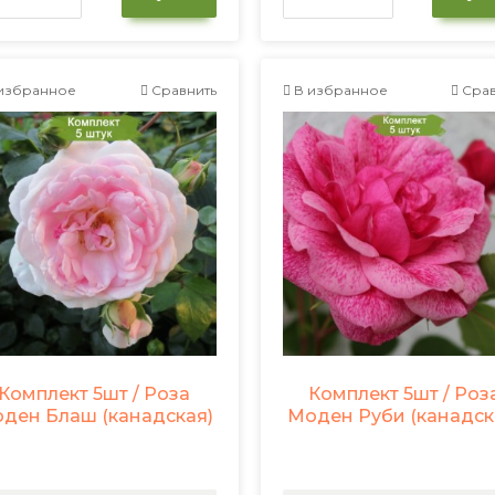
избранное
Сравнить
В избранное
Срав
Комплект 5шт / Роза
Комплект 5шт / Роз
ден Блаш (канадская)
Моден Руби (канадск