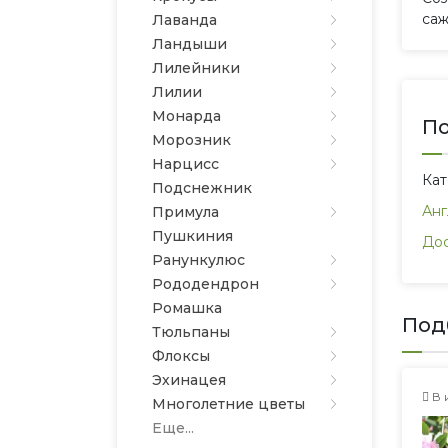
саж
Лаванда
Ландыши
Лилейники
Лилии
Монарда
По
Морозник
Нарцисс
Ка
Подснежник
Анг
Примула
Пушкиния
Дос
Ранункулюс
Рододендрон
Ромашка
Под
Тюльпаны
Флоксы
Эхинацея
В 
Многолетние цветы
Еще...