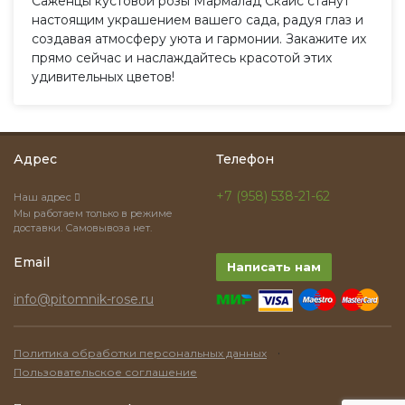
Саженцы кустовой розы Мармалад Скайс станут
настоящим украшением вашего сада, радуя глаз и
создавая атмосферу уюта и гармонии. Закажите их
прямо сейчас и наслаждайтесь красотой этих
удивительных цветов!
Адрес
Телефон
+7 (958) 538-21-62
Наш адрес
Мы работаем только в режиме
доставки. Самовывоза нет.
Email
Написать нам
info@pitomnik-rose.ru
·
Политика обработки персональных данных
Пользовательское соглашение