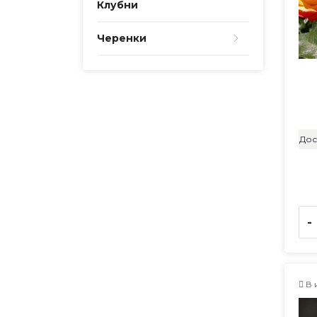
Клубни
Черенки
Дос
-
В 