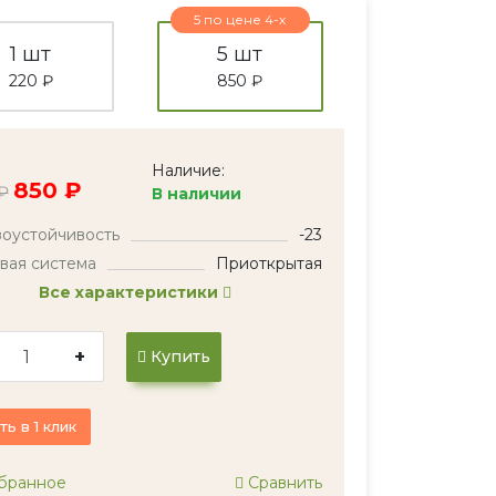
5 по цене 4-х
1 шт
5 шт
220 ₽
850 ₽
Наличие:
850 ₽
₽
В наличии
оустойчивость
-23
вая система
Приоткрытая
Все характеристики
+
Купить
ть в 1 клик
бранное
Сравнить