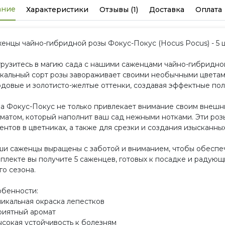
ание
Характеристики
Отзывы (1)
Доставка
Оплата
енцы чайно-гибридной розы Фокус-Покус (Hocus Pocus) - 5 
рузитесь в магию сада с нашими саженцами чайно-гибридной
кальный сорт розы завораживает своими необычными цветами
довые и золотисто-желтые оттенки, создавая эффектные пол
а Фокус-Покус не только привлекает внимание своим внешн
матом, который наполнит ваш сад нежными нотками. Эти роз
ентов в цветниках, а также для срезки и создания изысканны
и саженцы выращены с заботой и вниманием, чтобы обеспеч
плекте вы получите 5 саженцев, готовых к посадке и радую
го сезона.
бенности:
никальная окраска лепестков
риятный аромат
ысокая устойчивость к болезням