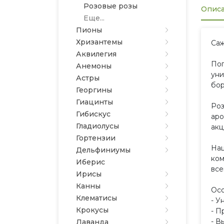
Розовые розы
Опис
Еще...
Пионы
Хризантемы
Саж
Аквилегия
Пог
Анемоны
уни
Астры
бор
Георгины
Гиацинты
Роз
Гибискус
аро
Гладиолусы
акц
Гортензии
Наш
Дельфиниумы
ком
Иберис
все
Ирисы
Канны
Осо
Клематисы
- У
Крокусы
- П
- В
Лаванда