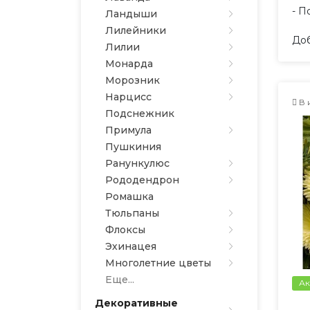
- П
Ландыши
Лилейники
Доб
Лилии
Монарда
Морозник
Нарцисс
В 
Подснежник
Примула
Пушкиния
Ранункулюс
Рододендрон
Ромашка
Тюльпаны
Флоксы
Эхинацея
Многолетние цветы
Еще...
Ак
Декоративные