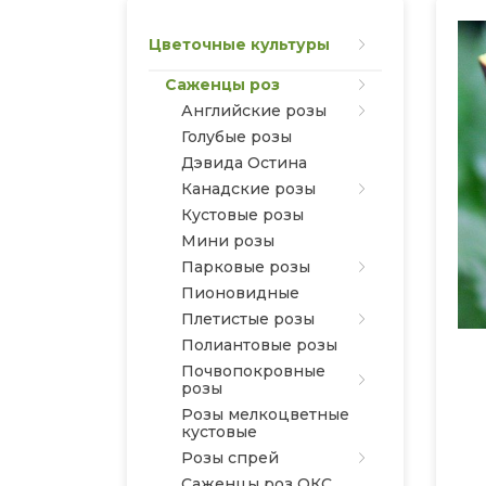
Цветочные культуры
Саженцы роз
Английские розы
Голубые розы
Дэвида Остина
Канадские розы
Кустовые розы
Мини розы
Парковые розы
Пионовидные
Плетистые розы
Полиантовые розы
Почвопокровные
розы
Розы мелкоцветные
кустовые
Розы спрей
Саженцы роз ОКС