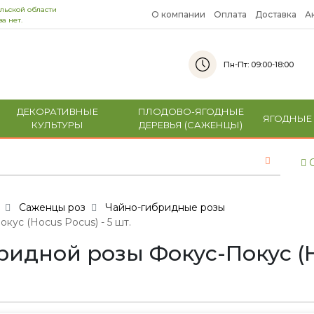
льской области
О компании
Оплата
Доставка
А
а нет.
Пн-Пт: 09:00-18:00
ДЕКОРАТИВНЫЕ
ПЛОДОВО-ЯГОДНЫЕ
ЯГОДНЫЕ
КУЛЬТУРЫ
ДЕРЕВЬЯ (САЖЕНЦЫ)
С
Саженцы роз
Чайно-гибридные розы
ус (Hocus Pocus) - 5 шт.
дной розы Фокус-Покус (Hoc