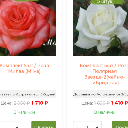
Комплект 5шт / Роза
Комплект 5шт / Роз
Милва (Milva)
Полярная
Звезда-2(чайно-
гибридная)
тавка по Астрахани от 3-5 дней
Доставка по Астрахани от 3-5
2 050 ₽
1 710 ₽
1 690 ₽
1 410 
Цена:
Цена:
В наличии
В наличии
+
-
+
Купить
Купи