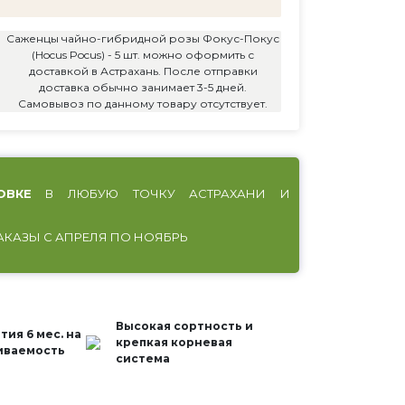
Саженцы чайно-гибридной розы Фокус-Покус
(Hocus Pocus) - 5 шт. можно оформить с
доставкой в Астрахань. После отправки
доставка обычно занимает 3-5 дней.
Самовывоз по данному товару отсутствует.
ОВКЕ
В ЛЮБУЮ ТОЧКУ АСТРАХАНИ И
АКАЗЫ С АПРЕЛЯ ПО НОЯБРЬ
Высокая сортность и
тия 6 мес. на
крепкая корневая
иваемость
система