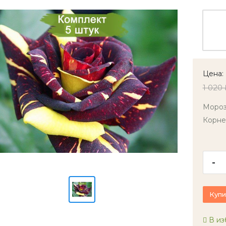
Цена:
1 020 
Мороз
Корне
-
Купи
В из