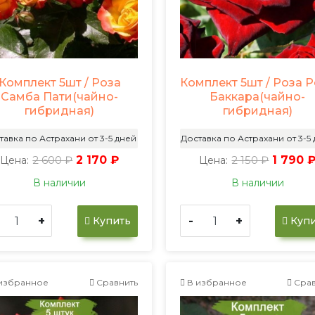
Комплект 5шт / Роза
Комплект 5шт / Роза 
Самба Пати(чайно-
Баккара(чайно-
гибридная)
гибридная)
тавка по Астрахани от 3-5 дней
Доставка по Астрахани от 3-5
2 600 ₽
2 170 ₽
2 150 ₽
1 790 
Цена:
Цена:
В наличии
В наличии
+
-
+
Купить
Купи
избранное
Сравнить
В избранное
Срав