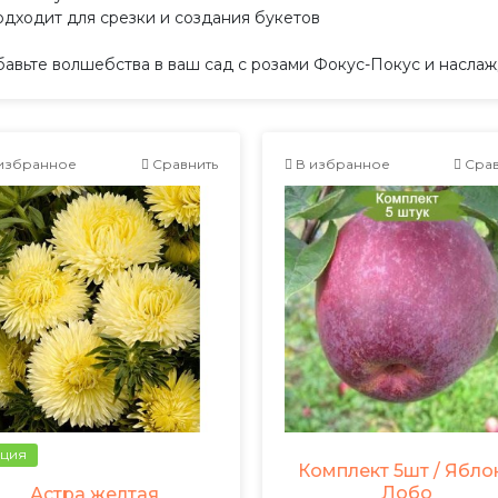
одходит для срезки и создания букетов
авьте волшебства в ваш сад с розами Фокус-Покус и наслаж
избранное
Сравнить
В избранное
Срав
ция
Комплект 5шт / Ябло
Лобо
Астра желтая