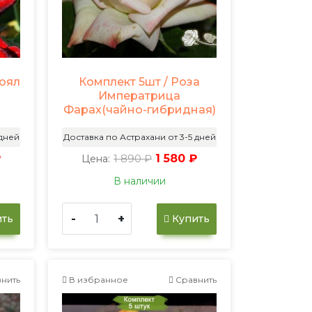
Роял
Комплект 5шт / Роза
Императрица
Фарах(чайно-гибридная)
 дней
Доставка по Астрахани от 3-5 дней
₽
1 890 ₽
1 580 ₽
Цена:
В наличии
-
+
ть
Купить
нить
В избранное
Сравнить