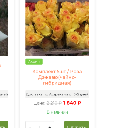
Акция
а
Комплект 5шт / Роза
Дэжавю(чайно-
гибридная)
 дней
Доставка по Астрахани от 3-5 дней
₽
2 210 ₽
1 840 ₽
Цена:
В наличии
-
+
ть
Купить