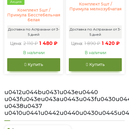
Акция
Комплект 5шт /
Примула мелкозубчатая
Комплект 5шт /
Примула Бесстебельная
белая
Доставка по Астрахани от 3-
Доставка по Астрахани от 3-
5 дней
5 дней
2 110 ₽
1 480 ₽
1 890 ₽
1 420 ₽
Цена:
Цена:
В наличии
В наличии
Купить
Купить
u0412u044bu0431u043eu0440
u043fu043eu043au0443u043fu0430u04
u0438u0437
u0410u0441u0442u0440u0430u0445u0