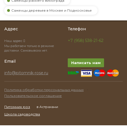
Саженцы раннего винограда
Саженцы деревьев в Москве и Подмосковье
Адрес
Телефон
+7 (958) 538-21-62
Наш адрес
Мы работаем только в режиме
доставки. Самовывоза нет.
Email
Написать нам
info@pitomnik-rose.ru
·
Политика обработки персональных данных
Пользовательское соглашение
Питомник роз
в Астрахани
Школа садоводства