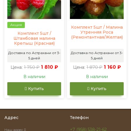
Акция
Комплект 5шт / Малина
Утренняя Роса
Комплект 5шт /
(Ремонтантная/Желтая)
Штамбовая малина
Крепыш (Красная)
Доставка по Астрахани от 3-
Доставка по Астрахани от 3-
5 дней
5 дней
1 750 ₽
1 810 ₽
1 870 ₽
1 160 ₽
Цена:
Цена:
В наличии
В наличии
Купить
Купить
Адрес
Телефон
+7 (958) 538-21-62
Наш адрес