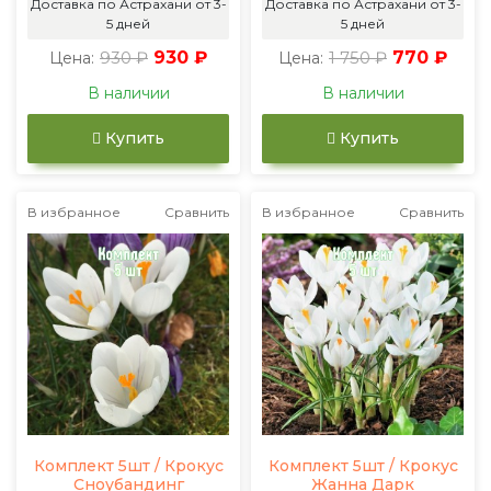
Доставка по Астрахани от 3-
Доставка по Астрахани от 3-
5 дней
5 дней
930 ₽
930 ₽
1 750 ₽
770 ₽
Цена:
Цена:
В наличии
В наличии
Купить
Купить
В избранное
Сравнить
В избранное
Сравнить
Комплект 5шт / Крокус
Комплект 5шт / Крокус
Сноубандинг
Жанна Дарк