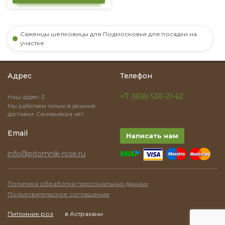
Саженцы шелковицы для Подмосковья для посадки на
участке
Адрес
Телефон
+7 (958) 538-21-62
Наш адрес
Мы работаем только в режиме
доставки. Самовывоза нет.
Email
Написать нам
info@pitomnik-rose.ru
·
Политика обработки персональных данных
Пользовательское соглашение
Питомник роз
в Астрахани