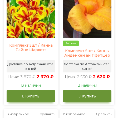
Акция
Комплект 5шт / Канна
Райне Шарлотт
Комплект 5шт / Канны
Анденкен ан Пфитцер
Доставка по Астрахани от 3-
Доставка по Астрахани от 3-
5 дней
5 дней
3 870 ₽
2 370 ₽
2 530 ₽
2 620 ₽
Цена:
Цена:
В наличии
В наличии
Купить
Купить
В избранное
Сравнить
В избранное
Сравнить