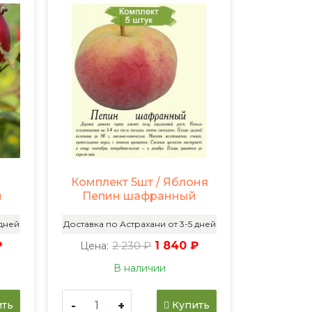
Комплект 5шт / Яблоня
й
Пепин шафранный
 дней
Доставка по Астрахани от 3-5 дней
₽
2 230 ₽
1 840 ₽
Цена:
В наличии
-
+
ть
Купить