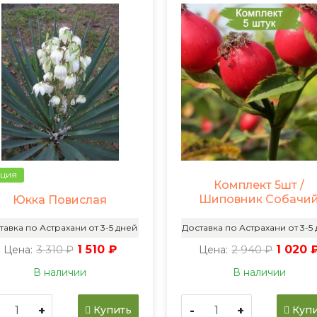
ция
Комплект 5шт /
Шиповник Собачи
Юкка Повислая
тавка по Астрахани от 3-5 дней
Доставка по Астрахани от 3-5
3 310 ₽
1 510 ₽
2 940 ₽
1 020 
Цена:
Цена:
В наличии
В наличии
+
-
+
Купить
Купи