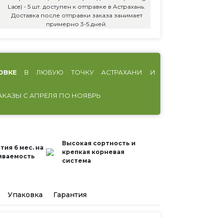
Lace) - 5 шт. доступен к отправке в Астрахань.
Доставка после отправки заказа занимает
примерно 3-5 дней.
ОВКЕ
В ЛЮБУЮ ТОЧКУ АСТРАХАНИ И
АКАЗЫ С АПРЕЛЯ ПО НОЯБРЬ
Высокая сортность и
тия 6 мес. на
крепкая корневая
иваемость
система
Упаковка
Гарантия