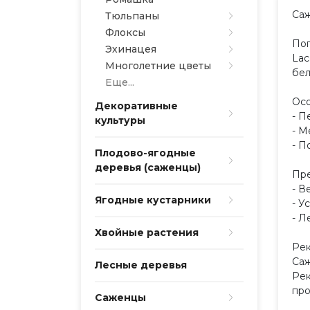
Саж
Тюльпаны
Флоксы
Пог
Эхинацея
Lac
Многолетние цветы
бел
Еще...
Осо
Декоративные
- П
культуры
- М
- П
Плодово-ягодные
деревья (саженцы)
Пре
- В
Ягодные кустарники
- У
- Л
Хвойные растения
Рек
Саж
Лесные деревья
Рек
про
Саженцы