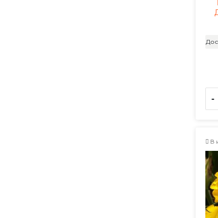
Дос
-
В 