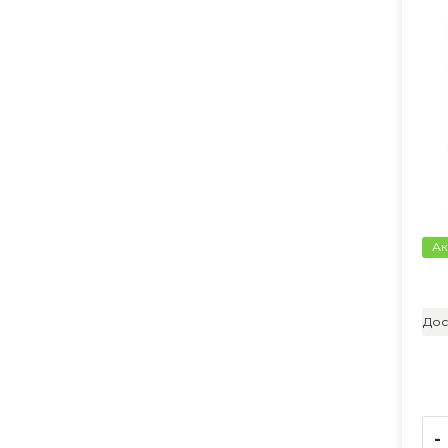
Ак
Дос
-