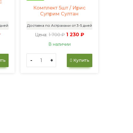
с
Комплект 5шт / Ирис
Суприм Султан
 дней
Доставка по Астрахани от 3-5 дней
₽
1 700 ₽
1 230 ₽
Цена:
В наличии
-
+
ть
Купить