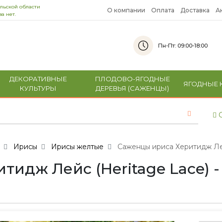
льской области
О компании
Оплата
Доставка
А
а нет.
Пн-Пт: 09:00-18:00
ДЕКОРАТИВНЫЕ
ПЛОДОВО-ЯГОДНЫЕ
ЯГОДНЫЕ 
КУЛЬТУРЫ
ДЕРЕВЬЯ (САЖЕНЦЫ)
С
Ирисы
Ирисы желтые
Саженцы ириса Херитидж Лейс
дж Лейс (Heritage Lace) - 5