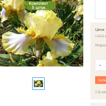
Цена:
1 670 
Мороз
-
Купи
В из