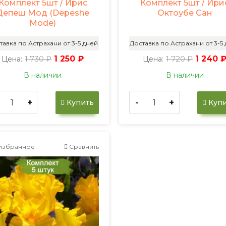
Комплект 5шт / Ирис
Комплект 5шт / Ири
Депеш Мод (Depeshe
Октоубе Сан
Mode)
тавка по Астрахани от 3-5 дней
Доставка по Астрахани от 3-5
1 730 ₽
1 250 ₽
1 720 ₽
1 240 
Цена:
Цена:
В наличии
В наличии
+
-
+
Купить
Купи
избранное
Сравнить