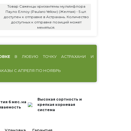
Товар Саженцы хризантемы мультифлора
Пауло Еллоу (Paularo Yellow) (Желтая) - 5 шт.
доступен к отправке в Астрахань. Количество
доступных к отправке позиций может
меняться.
ОВКЕ
В ЛЮБУЮ ТОЧКУ АСТРАХАНИ И
АКАЗЫ С АПРЕЛЯ ПО НОЯБРЬ
Высокая сортность и
тия 6 мес. на
крепкая корневая
иваемость
система
Упаковка
Гарантия