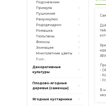
Подснежник
Примула
Пушкиния
Саж
Ранункулюс
Рододендрон
Доб
Yel
Ромашка
кот
Тюльпаны
Флоксы
Хри
Эхинацея
иде
Многолетние цветы
дру
Еще...
Пре
Декоративные
- О
культуры
- К
- У
Плодово-ягодные
деревья (саженцы)
В к
зас
Ягодные кустарники