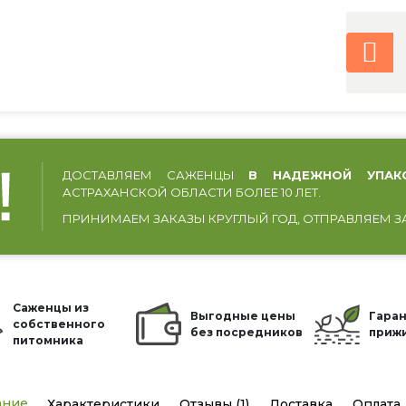
ДОСТАВЛЯЕМ САЖЕНЦЫ
В НАДЕЖНОЙ УПАК
АСТРАХАНСКОЙ ОБЛАСТИ БОЛЕЕ 10 ЛЕТ.
ПРИНИМАЕМ ЗАКАЗЫ КРУГЛЫЙ ГОД, ОТПРАВЛЯЕМ З
Саженцы из
Выгодные цены
Гаран
собственного
без посредников
приж
питомника
ание
Характеристики
Отзывы (1)
Доставка
Оплата