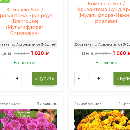
Комплект 5шт /
Хризантема Сунд Кр
Комплект 5шт /
(Мультифлора/Нежн
ризантема Бранроуз
розовая)
(Branrouse)
(Мультифлора/
Сиреневая)
тавка по Астрахани от 3-5 дней
Доставка по Астрахани от 3-5
4 190 ₽
1 020 ₽
3 720 ₽
1 060 
Цена:
Цена:
В наличии
В наличии
+
-
+
Купить
Купи
избранное
Сравнить
В избранное
Срав