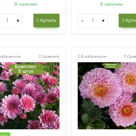
В наличии
В наличии
+
-
+
Купить
Купи
избранное
Сравнить
В избранное
Срав
ция