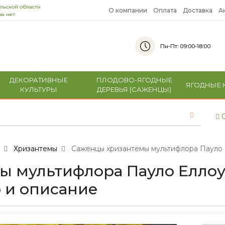
льской области
О компании
Оплата
Доставка
А
а нет.
Пн-Пт: 09:00-18:00
ДЕКОРАТИВНЫЕ
ПЛОДОВО-ЯГОДНЫЕ
ЯГОДНЫЕ 
КУЛЬТУРЫ
ДЕРЕВЬЯ (САЖЕНЦЫ)
С
Хризантемы
Саженцы хризантемы мультифлора Пауло Елл
 мультифлора Пауло Еллоу (
то и описание