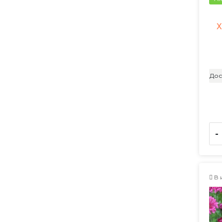
Х
Дос
-
В 