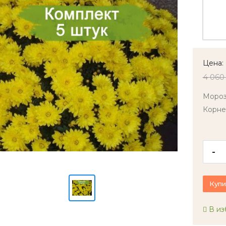
Цена:
4 060
Мороз
Корне
-
Купи
В из