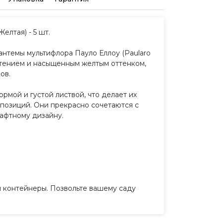
елтая) - 5 шт.
антемы мультифлора Пауло Еллоу (Paularo
етением и насыщенным желтым оттенком,
ов.
мой и густой листвой, что делает их
позиций. Они прекрасно сочетаются с
афтному дизайну.
ли контейнеры. Позвольте вашему саду