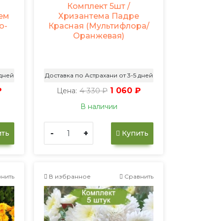
Комплект 5шт /
ем
Хризантема Падре
о-
Красная (Мультифлора/
Оранжевая)
 дней
Доставка по Астрахани от 3-5 дней
₽
4 330 ₽
1 060 ₽
Цена:
В наличии
-
+
ть
Купить
нить
В избранное
Сравнить