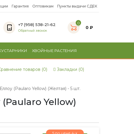
кции
Гарантия
Оптовикам
Пункты выдачи СДЕК
0
+7 (958) 538-21-62
0 ₽
Обратный звонок
КУСТАРНИКИ
ХВОЙНЫЕ РАСТЕНИЯ
равнение товаров (0)
Закладки (0)
оу (Paularo Yellow) (Желтая) - 5 шт.
Paularo Yellow)
5 по цене 4-х