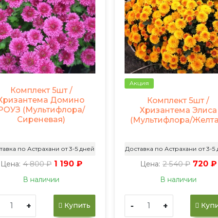
Акция
Комплект 5шт /
Хризантема Домино
Комплект 5шт /
РОУЗ (Мультифлора/
Хризантема Элиса
Сиреневая)
(Мультифлора/Желта
тавка по Астрахани от 3-5 дней
Доставка по Астрахани от 3-5
4 800 ₽
1 190 ₽
2 540 ₽
720 ₽
Цена:
Цена:
В наличии
В наличии
+
-
+
Купить
Купи