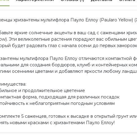
енцы хризантемы мультифлора Пауло Еллоу (Paularo Yellow) (Ж
авьте яркие солнечные акценты в ваш сад с саженцами хриз
low). Эти великолепные растения порадуют вас обильным цв
орый будет радовать глаз с начала осени до первых заморозк
зантемы мультифлора Пауло Еллоу отличаются компактной фор
альными для создания бордюров, клумб и контейнерных ком
гими осенними цветами и добавляют яркости любому ландш
имущества:
бильное и продолжительное цветение
омпактная форма, подходящая для различных посадок
стойчивость к неблагоприятным погодным условиям
омплекте 5 саженцев, готовых к высадке в открытый грунт и
иять новыми красками с хризантемами Пауло Еллоу!