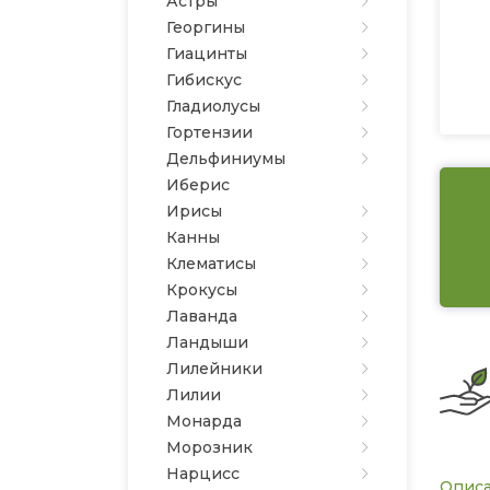
Астры
Георгины
Гиацинты
Гибискус
Гладиолусы
Гортензии
Дельфиниумы
Иберис
Ирисы
Канны
Клематисы
Крокусы
Лаванда
Ландыши
Лилейники
Лилии
Монарда
Морозник
Нарцисс
Опис