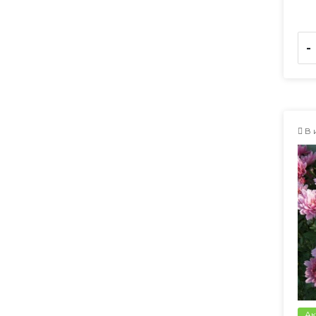
-
В 
Ак