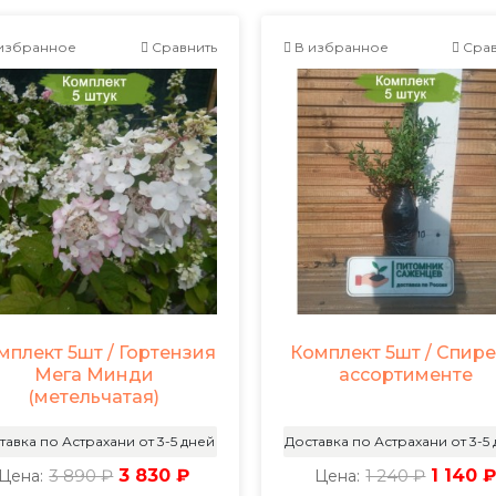
избранное
Сравнить
В избранное
Срав
мплект 5шт / Гортензия
Комплект 5шт / Спире
Мега Минди
ассортименте
(метельчатая)
тавка по Астрахани от 3-5 дней
Доставка по Астрахани от 3-5
3 890 ₽
3 830 ₽
1 240 ₽
1 140 
Цена:
Цена: