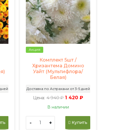
Акция
Комплект 5шт /
Хризантема Домино
я)
Уайт (Мультифлора/
Белая)
 дней
Доставка по Астрахани от 3-5 дней
4 940 ₽
1 420 ₽
Цена:
В наличии
-
+
ть
Купить