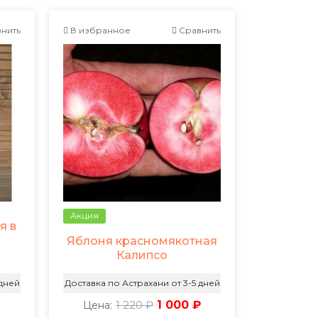
нить
В избранное
Сравнить
Акция
я в
Яблоня красномякотная
Калипсо
 дней
Доставка по Астрахани от 3-5 дней
₽
1 220 ₽
1 000 ₽
Цена: