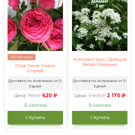
Хит продаж
Комплект 5шт / Дейция
белая Лемуана
Роза Пинк Пиано
(спрей)
Доставка по Астрахани от 3-
Доставка по Астрахани от 3-
5 дней
5 дней
760 ₽
620 ₽
3 600 ₽
2 170 ₽
Цена:
Цена:
В наличии
В наличии
Купить
Купить