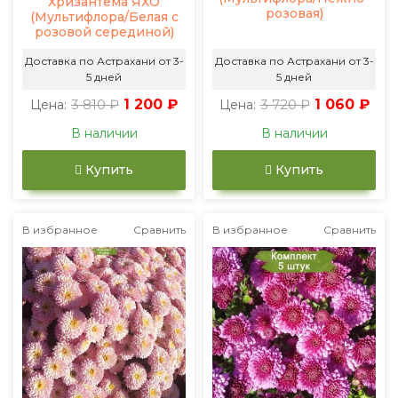
Хризантема ЯХО
розовая)
(Мультифлора/Белая с
розовой серединой)
Доставка по Астрахани от 3-
Доставка по Астрахани от 3-
5 дней
5 дней
3 810 ₽
1 200 ₽
3 720 ₽
1 060 ₽
Цена:
Цена:
В наличии
В наличии
Купить
Купить
В избранное
Сравнить
В избранное
Сравнить