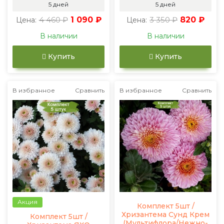
5 дней
5 дней
4 460 ₽
1 090 ₽
3 350 ₽
820 ₽
Цена:
Цена:
В наличии
В наличии
Купить
Купить
В избранное
Сравнить
В избранное
Сравнить
Акция
Комплект 5шт /
Хризантема Сунд Крем
Комплект 5шт /
(Мультифлора/Нежно-