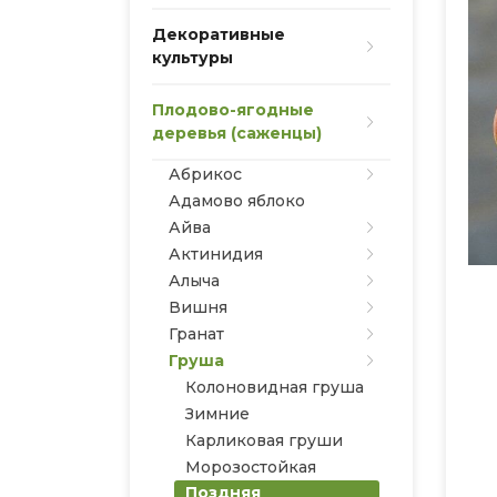
Декоративные
культуры
Плодово-ягодные
деревья (саженцы)
Абрикос
Адамово яблоко
Айва
Актинидия
Алыча
Вишня
Гранат
Груша
Колоновидная груша
Зимние
Карликовая груши
Морозостойкая
Поздняя