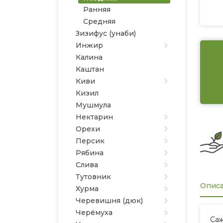
Ранняя
Средняя
Зизифус (унаби)
Инжир
Калина
Каштан
Киви
Кизил
Мушмула
Нектарин
Орехи
Персик
Рябина
Слива
Тутовник
Опис
Хурма
Черевишня (дюк)
Черёмуха
Саж