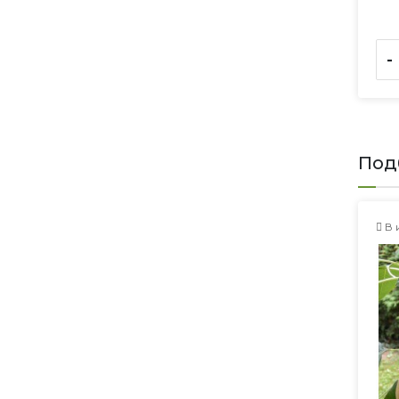
-
Под
В 