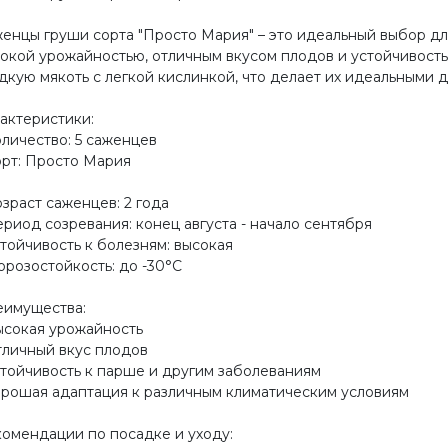
енцы груши сорта "Просто Мария" – это идеальный выбор для
окой урожайностью, отличным вкусом плодов и устойчивост
дкую мякоть с легкой кислинкой, что делает их идеальными 
актеристики:
оличество: 5 саженцев
орт: Просто Мария
озраст саженцев: 2 года
ериод созревания: конец августа - начало сентября
стойчивость к болезням: высокая
орозостойкость: до -30°C
имущества:
ысокая урожайность
тличный вкус плодов
стойчивость к парше и другим заболеваниям
орошая адаптация к различным климатическим условиям
омендации по посадке и уходу: