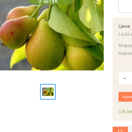
Цена:
1 530 
Мороз
Корне
-
Купи
В из