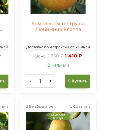
Комплект 5шт / Груша
Любимица Клаппа
ша
 дней
Доставка по Астрахани от 3-5 дней
₽
1 750 ₽
1 410 ₽
Цена:
В наличии
-
+
ть
Купить
нить
В избранное
Сравнить