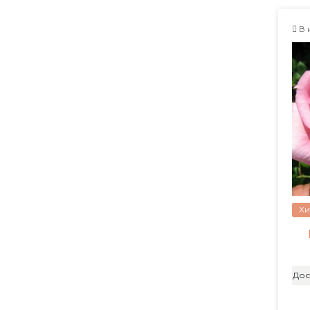
В 
Хи
Дос