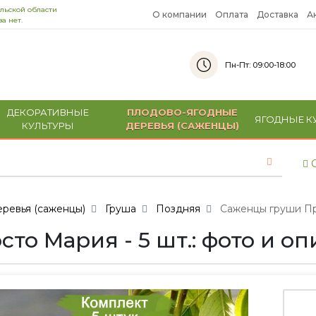
льской области
О компании
Оплата
Доставка
А
а нет.
Пн-Пт: 09:00-18:00
ДЕКОРАТИВНЫЕ
ПЛОДОВО-ЯГОДНЫЕ
ЯГОДНЫЕ К
КУЛЬТУРЫ
ДЕРЕВЬЯ (САЖЕНЦЫ)
С
ревья (саженцы)
Груша
Поздняя
Саженцы груши Про
о Мария - 5 шт.: фото и о