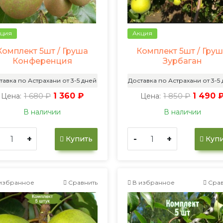
ция
Акция
Комплект 5шт / Груша
Комплект 5шт / Гру
Конференция
Зурбаган
тавка по Астрахани от 3-5 дней
Доставка по Астрахани от 3-5
1 680 ₽
1 360 ₽
1 850 ₽
1 490 
Цена:
Цена:
В наличии
В наличии
+
-
+
Купить
Купи
избранное
Сравнить
В избранное
Срав