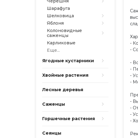
Черешня
Шарафуга
Саж
Шелковица
выс
Яблоня
сла
Колоновидные
саженцы
Хар
Карликовые
- К
- С
Еще...
Ягодные кустарники
- В
- П
Хвойные растения
- У
- М
Лесные деревья
Пре
- В
Саженцы
- О
- У
Горшечные растения
- Х
Сеянцы
Рек