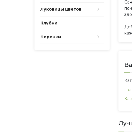
Саж
поч
Луковицы цветов
здо
Клубни
Доб
каж
Черенки
Ва
Ка
По
Как
Луч