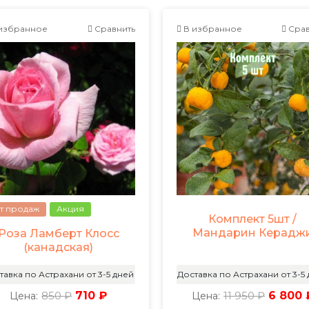
избранное
Сравнить
В избранное
Срав
т продаж
Акция
Комплект 5шт /
Мандарин Керадж
Роза Ламберт Клосс
(канадская)
тавка по Астрахани от 3-5 дней
Доставка по Астрахани от 3-5
850 ₽
710 ₽
11 950 ₽
6 800 
Цена:
Цена: