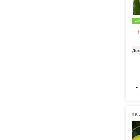
Ак
Дос
-
В 