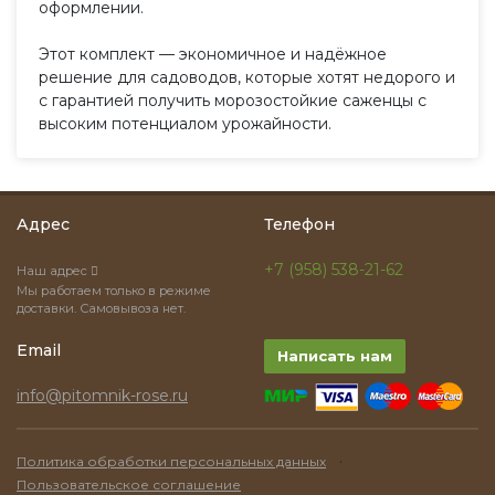
оформлении.
Этот комплект — экономичное и надёжное
решение для садоводов, которые хотят недорого и
с гарантией получить морозостойкие саженцы с
высоким потенциалом урожайности.
Адрес
Телефон
+7 (958) 538-21-62
Наш адрес
Мы работаем только в режиме
доставки. Самовывоза нет.
Email
Написать нам
info@pitomnik-rose.ru
·
Политика обработки персональных данных
Пользовательское соглашение