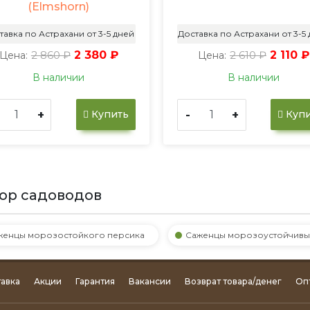
(Elmshorn)
тавка по Астрахани от 3-5 дней
Доставка по Астрахани от 3-5
2 860 ₽
2 380 ₽
2 610 ₽
2 110 ₽
Цена:
Цена:
В наличии
В наличии
+
-
+
Купить
Купи
ор садоводов
женцы морозостойкого персика
Саженцы морозоустойчивы
авка
Акции
Гарантия
Вакансии
Возврат товара/денег
Оп