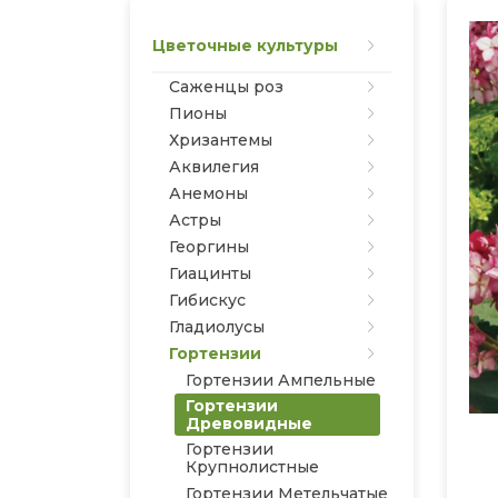
Цветочные культуры
Саженцы роз
Пионы
Хризантемы
Аквилегия
Анемоны
Астры
Георгины
Гиацинты
Гибискус
Гладиолусы
Гортензии
Гортензии Ампельные
Гортензии
Древовидные
Гортензии
Крупнолистные
Гортензии Метельчатые