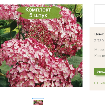
Цена:
3 730
Мороз
Корне
Увед
В из