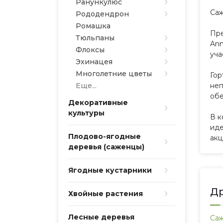
Ранункулюс
Саж
Рододендрон
Ромашка
Пре
Тюльпаны
Ann
Флоксы
уча
Эхинацея
Многолетние цветы
Гор
Еще...
неп
обе
Декоративные
культуры
В к
иде
Плодово-ягодные
акц
деревья (саженцы)
Ягодные кустарники
Др
Хвойные растения
Лесные деревья
Саж