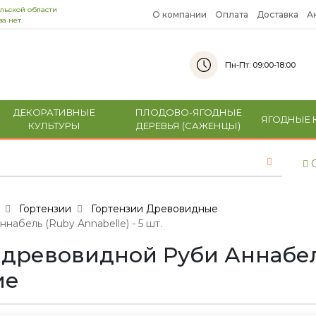
льской области
О компании
Оплата
Доставка
А
а нет.
Пн-Пт: 09:00-18:00
ДЕКОРАТИВНЫЕ
ПЛОДОВО-ЯГОДНЫЕ
ЯГОДНЫЕ 
КУЛЬТУРЫ
ДЕРЕВЬЯ (САЖЕНЦЫ)
С
Гортензии
Гортензии Древовидные
абель (Ruby Annabelle) - 5 шт.
древовидной Руби Аннабель
ие