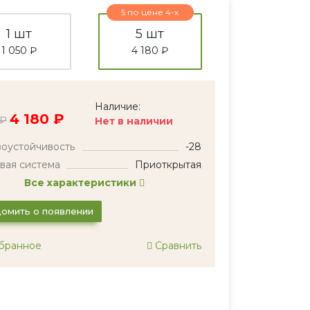
5 по цене 4-х
1 шт
5 шт
1 050 ₽
4 180 ₽
Наличие:
4 180 ₽
 ₽
Нет в наличии
оустойчивость
-28
вая система
Приоткрытая
Все характеристики
омить о появлении
бранное
Сравнить