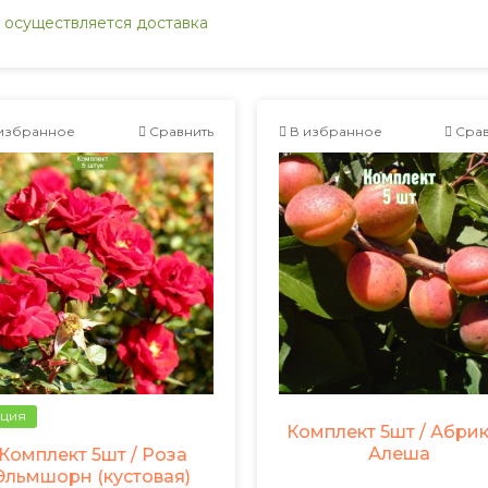
 осуществляется доставка
избранное
Сравнить
В избранное
Срав
ция
Комплект 5шт / Абри
Алеша
Комплект 5шт / Роза
Эльмшорн (кустовая)