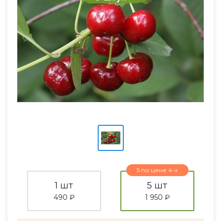
5 по цене 4-х
1 шт
5 шт
490 ₽
1 950 ₽