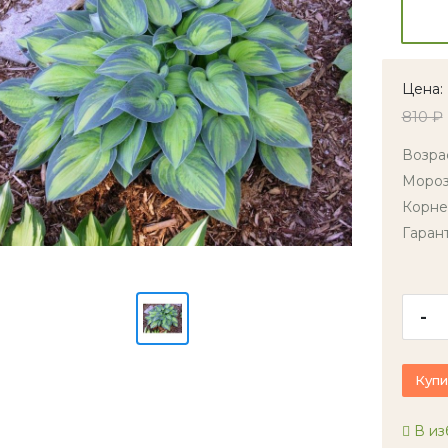
Цена:
810 ₽
Возра
Мороз
Корне
Гаран
-
Купи
В из