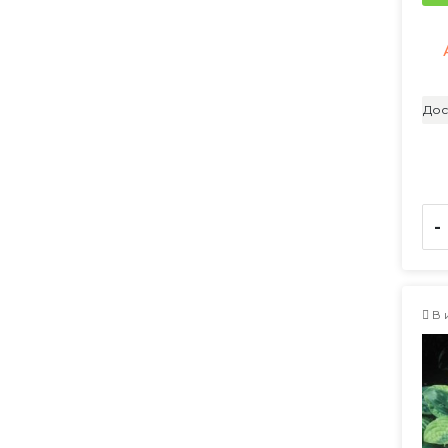
Дос
-
В 