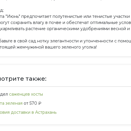
д:
та "Июнь" предпочитает полутенистые или тенистые участки
огут сохранить влагу в почве и обеспечат оптимальные усло
кармливать растение органическими удобрениями весной и в
авьте в свой сад нотку элегантности и утонченности с помо
тоящей жемчужиной вашего зеленого уголка!
отрите также:
здел
саженцев хосты
та зеленая
от 570 ₽
овия доставки в Астрахань