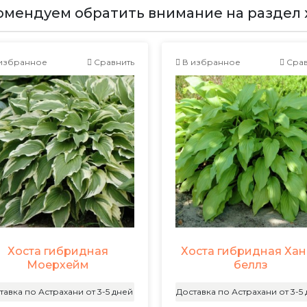
омендуем обратить внимание на раздел х
избранное
Сравнить
В избранное
Срав
Хоста гибридная
Хоста гибридная Ха
Моерхейм
беллз
тавка по Астрахани от 3-5 дней
Доставка по Астрахани от 3-5