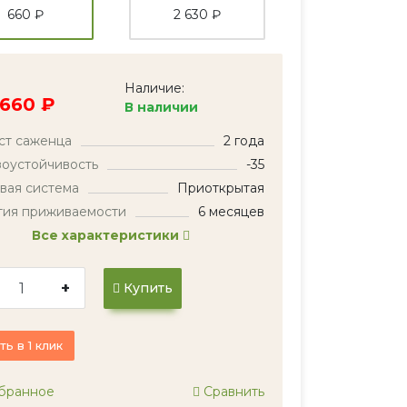
660 ₽
2 630 ₽
Наличие:
660 ₽
В наличии
ст саженца
2 года
оустойчивость
-35
вая система
Приоткрытая
тия приживаемости
6 месяцев
Все характеристики
+
Купить
ть в 1 клик
бранное
Сравнить