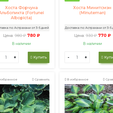
Хоста Форчуна
Хоста Минитсмэн
Альбопикта (Fortunei
(Minuteman)
Albopicta)
тавка по Астрахани от 3-5 дней
Доставка по Астрахани от 3-5
980 ₽
780 ₽
930 ₽
770 ₽
Цена:
Цена:
В наличии
В наличии
+
-
+
Купить
Купи
избранное
Сравнить
В избранное
Срав