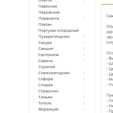
Очиток
Павлония
Перовския
Саж
Пираканта
Платан
Опи
Портулак огородный
укр
Пузыреплодник
сво
гол
Сакура
Самшит
Осо
Сантолина
- В
Сирень
- Ш
Скумпия
- Ц
Снежноягодник
- Ц
Софора
- М
- П
Спирея
Страусник
Пре
Тимьян
- О
Тополь
- Н
Форзиция
- П