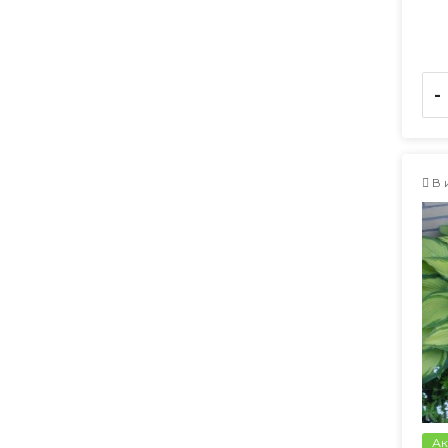
-
В 
Ак