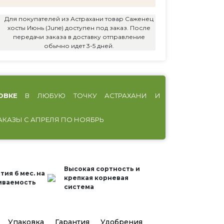
Для покупателей из Астрахани товар Саженец
хосты Июнь (June) доступен под заказ. После
передачи заказа в доставку отправление
обычно идет 3-5 дней.
ОВКЕ
В ЛЮБУЮ ТОЧКУ АСТРАХАНИ И
АКАЗЫ С АПРЕЛЯ ПО НОЯБРЬ
Высокая сортность и
тия 6 мес. на
крепкая корневая
иваемость
система
Упаковка
Гарантия
Удобрения