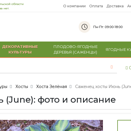
льской области
О компании
Оплата
Доставка
А
а нет.
Пн-Пт: 09:00-18:00
ДЕКОРАТИВНЫЕ
ПЛОДОВО-ЯГОДНЫЕ
ЯГОДНЫЕ К
КУЛЬТУРЫ
ДЕРЕВЬЯ (САЖЕНЦЫ)
С
уры
Хосты
Хоста Зелёная
Саженец хосты Июнь (Jun
(June): фото и описание