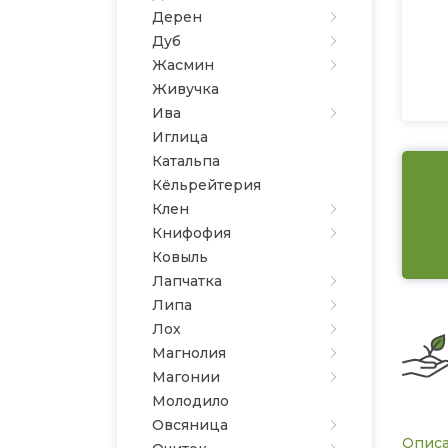
Дерен
Дуб
Жасмин
Живучка
Ива
Иглица
Катальпа
Кёльрейтерия
Клен
Книфофия
Ковыль
Лапчатка
Липа
Лох
Магнолия
Магонии
Молодило
Овсяница
Опис