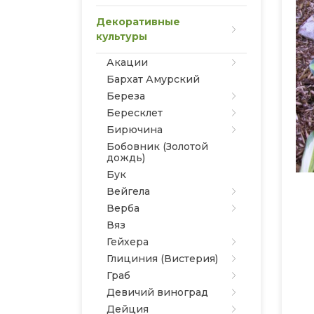
Декоративные
культуры
Акации
Бархат Амурский
Береза
Бересклет
Бирючина
Бобовник (Золотой
дождь)
Бук
Вейгела
Верба
Вяз
Гейхера
Глициния (Вистерия)
Граб
Девичий виноград
Дейция