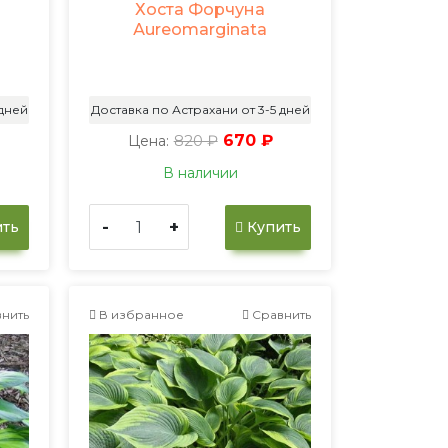
Хоста Форчуна
Аureomarginata
 дней
Доставка по Астрахани от 3-5 дней
820 ₽
670 ₽
Цена:
В наличии
-
+
ть
Купить
нить
В избранное
Сравнить