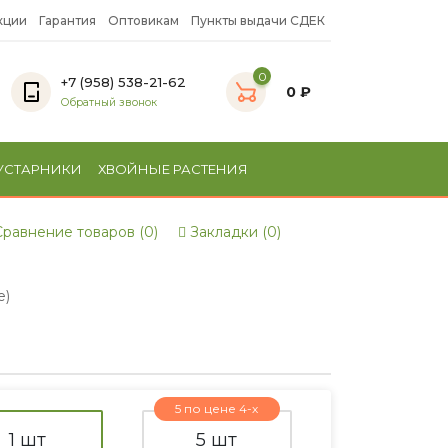
кции
Гарантия
Оптовикам
Пункты выдачи СДЕК
0
+7 (958) 538-21-62
0 ₽
Обратный звонок
УСТАРНИКИ
ХВОЙНЫЕ РАСТЕНИЯ
равнение товаров (0)
Закладки (0)
e)
5 по цене 4-х
1 шт
5 шт