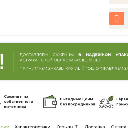
ДОСТАВЛЯЕМ САЖЕНЦЫ
В НАДЕЖНОЙ УПАК
АСТРАХАНСКОЙ ОБЛАСТИ БОЛЕЕ 10 ЛЕТ.
ПРИНИМАЕМ ЗАКАЗЫ КРУГЛЫЙ ГОД, ОТПРАВЛЯЕМ З
Саженцы из
Выгодные цены
Гаран
собственного
без посредников
приж
питомника
ание
Характеристики
Отзывы (1)
Доставка
Оплата