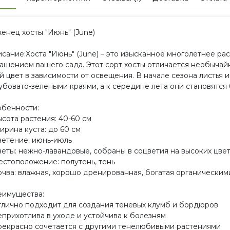
енец хосты "Июнь" (June)
сание:Хоста "Июнь" (June) – это изысканное многолетнее ра
ашением вашего сада. Этот сорт хосты отличается необычай
й цвет в зависимости от освещения. В начале сезона листья 
убовато-зелеными краями, а к середине лета они становятся
бенности:
ысота растения: 40-60 см
ирина куста: до 60 см
ветение: июнь-июль
веты: нежно-лавандовые, собраны в соцветия на высоких цве
естоположение: полутень, тень
очва: влажная, хорошо дренированная, богатая органически
имущества:
тлично подходит для создания теневых клумб и бордюров
еприхотлива в уходе и устойчива к болезням
рекрасно сочетается с другими тенелюбивыми растениями