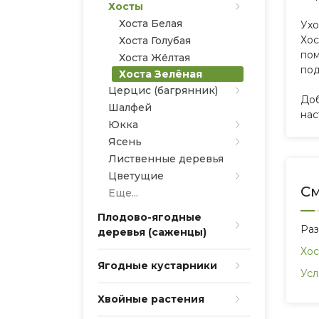
Хосты
Хоста Белая
Ухо
Хос
Хоста Голубая
пом
Хоста Жёлтая
под
Хоста Зелёная
Церцис (багрянник)
Доб
Шалфей
нас
Юкка
Ясень
Лиственные деревья
Цветущие
См
Еще...
Плодово-ягодные
Ра
деревья (саженцы)
Хос
Ягодные кустарники
Усл
Хвойные растения