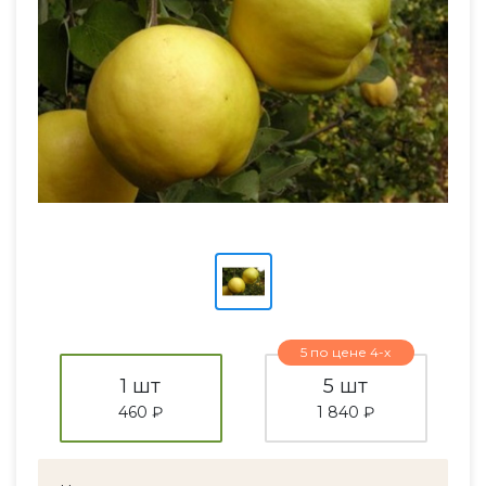
5 по цене 4-х
1 шт
5 шт
460 ₽
1 840 ₽