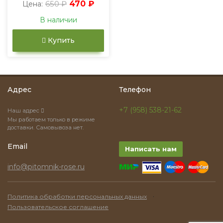
650 ₽
470 ₽
Цена:
В наличии
Купить
Адрес
Телефон
+7 (958) 538-21-62
Наш адрес
Мы работаем только в режиме
доставки. Самовывоза нет.
Email
Написать нам
info@pitomnik-rose.ru
·
Политика обработки персональных данных
Пользовательское соглашение