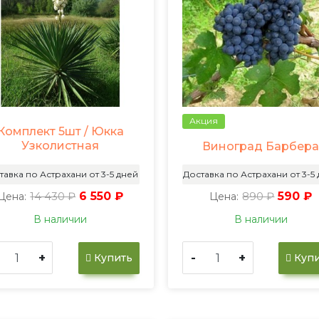
Акция
Комплект 5шт / Юкка
Узколистная
Виноград Барбер
тавка по Астрахани от 3-5 дней
Доставка по Астрахани от 3-5
14 430 ₽
6 550 ₽
890 ₽
590 ₽
Цена:
Цена:
В наличии
В наличии
+
-
+
Купить
Купи