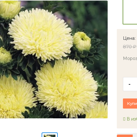
Цена:
870 ₽
Мороз
-
Купи
В из