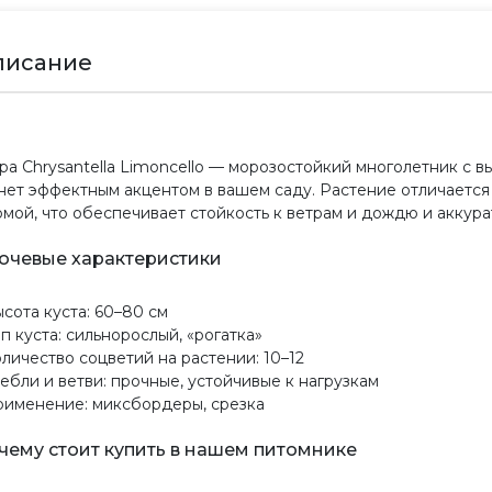
писание
ра Chrysantella Limoncello — морозостойкий многолетник с 
нет эффектным акцентом в вашем саду. Растение отличается
мой, что обеспечивает стойкость к ветрам и дождю и аккура
ючевые характеристики
ысота куста: 60–80 см
ип куста: сильнорослый, «рогатка»
оличество соцветий на растении: 10–12
тебли и ветви: прочные, устойчивые к нагрузкам
рименение: миксбордеры, срезка
чему стоит купить в нашем питомнике