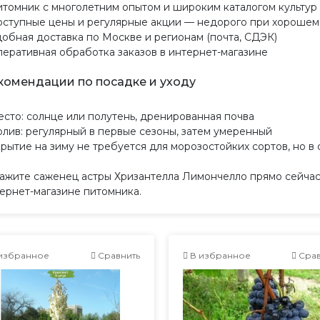
итомник с многолетним опытом и широким каталогом культур
оступные цены и регулярные акции — недорого при хорошем
добная доставка по Москве и регионам (почта, СДЭК)
перативная обработка заказов в интернет-магазине
комендации по посадке и уходу
есто: солнце или полутень, дренированная почва
олив: регулярный в первые сезоны, затем умеренный
крытие на зиму не требуется для морозостойких сортов, но 
ажите саженец астры Хризантелла Лимончелло прямо сейчас 
ернет-магазине питомника.
избранное
Сравнить
В избранное
Срав