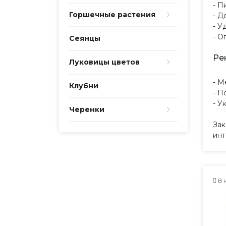
- П
Горшечные растения
- Д
- У
- О
Сеянцы
Ре
Луковицы цветов
- М
Клубни
- П
- У
Черенки
Зак
инт
В 