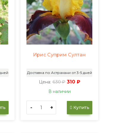
Ирис Суприм Султан
а
 дней
Доставка по Астрахани от 3-5 дней
630 ₽
310 ₽
Цена:
В наличии
-
+
ть
Купить