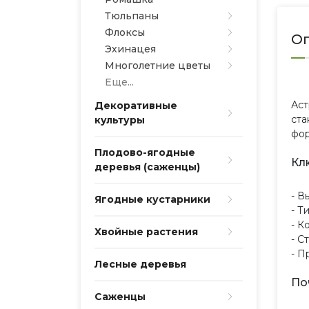
Тюльпаны
Флоксы
О
Эхинацея
Многолетние цветы
Еще...
Аст
Декоративные
ста
культуры
фор
Плодово-ягодные
Кл
деревья (саженцы)
- В
Ягодные кустарники
- Т
- К
Хвойные растения
- С
- П
Лесные деревья
По
Саженцы