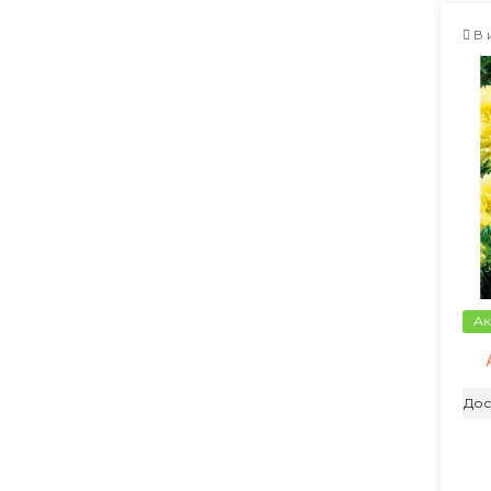
В 
Ак
Дос