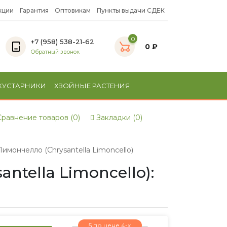
кции
Гарантия
Оптовикам
Пункты выдачи СДЕК
0
+7 (958) 538-21-62
0 ₽
Обратный звонок
КУСТАРНИКИ
ХВОЙНЫЕ РАСТЕНИЯ
равнение товаров (0)
Закладки (0)
мончелло (Chrysantella Limoncello)
tella Limoncello):
5 по цене 4-х