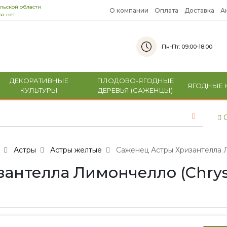
льской области
О компании
Оплата
Доставка
А
а нет.
Пн-Пт: 09:00-18:00
ДЕКОРАТИВНЫЕ
ПЛОДОВО-ЯГОДНЫЕ
ЯГОДНЫЕ 
КУЛЬТУРЫ
ДЕРЕВЬЯ (САЖЕНЦЫ)
С
Астры
Астры желтые
Саженец Астры Хризантелла Ли
нтелла Лимончелло (Chrysan