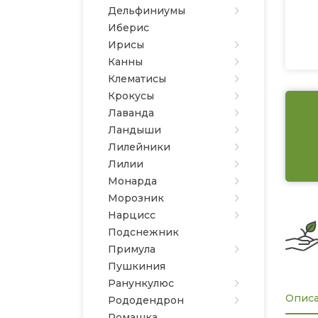
Дельфиниумы
Иберис
Ирисы
Канны
Клематисы
Крокусы
Лаванда
Ландыши
Лилейники
Лилии
Монарда
Морозник
Нарцисс
Подснежник
Примула
Пушкиния
Ранункулюс
Опис
Рододендрон
Ромашка